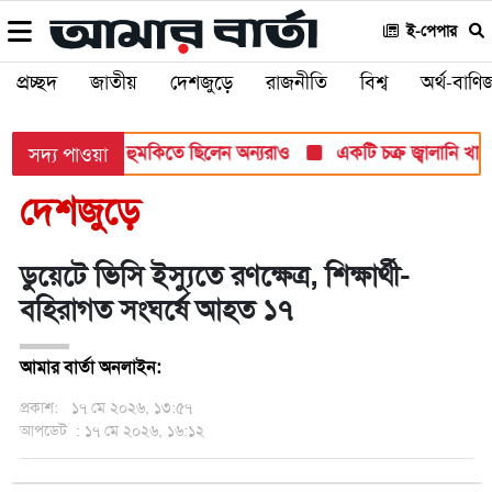
ই-পেপার
প্রচ্ছদ
জাতীয়
দেশজুড়ে
রাজনীতি
বিশ্ব
অর্থ-বাণিজ
 হামলার টার্গেট, হুমকিতে ছিলেন অন্যরাও
একটি চক্র জ্বালানি খাতকে 
সদ্য পাওয়া
দেশজুড়ে
ডুয়েটে ভিসি ইস্যুতে রণক্ষেত্র, শিক্ষার্থী-
বহিরাগত সংঘর্ষে আহত ১৭
আমার বার্তা অনলাইন:
প্রকাশ:
১৭ মে ২০২৬, ১৩:৫৭
আপডেট
: ১৭ মে ২০২৬, ১৬:১২