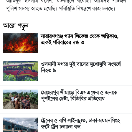
আমিনুল ইসলাম বলেন, ঘটনাস্থলে রয়েছি। আমিসহ পাঁচজন
পুলিশ সদস্য আহত হয়েছি। পরিস্থিতি নিয়ন্ত্রণে কাজ চলছে।
আরো পড়ুন
নারায়ণগঞ্জে গ্যাস লিকেজ থেকে অগ্নিকাণ্ড,
একই পরিবারের দগ্ধ ৩
ওসমানী নগরে দুই বাসের মুখোমুখি সংঘর্ষে
নিহত ৯
মেহেরপুর সীমান্তে বিএসএফের ৫ জনকে
পুশইনের চেষ্টা, বিজিবির প্রতিরোধ
ট্রেনের ৫ বগি লাইনচ্যুত, ঢাকা-ময়মনসিংহ
রুটে ট্রেন চলাচল বন্ধ