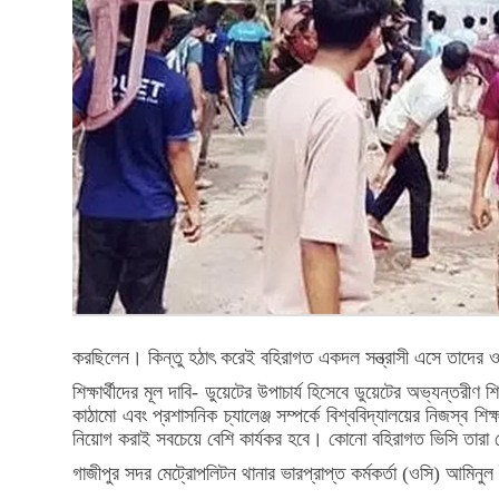
করছিলেন। কিন্তু হঠাৎ করেই বহিরাগত একদল সন্ত্রাসী এসে তাদের ওপ
শিক্ষার্থীদের মূল দাবি- ডুয়েটের উপাচার্য হিসেবে ডুয়েটের অভ্যন্তরীণ
কাঠামো এবং প্রশাসনিক চ্যালেঞ্জ সম্পর্কে বিশ্ববিদ্যালয়ের নিজস্ব শ
নিয়োগ করাই সবচেয়ে বেশি কার্যকর হবে। কোনো বহিরাগত ভিসি তারা
গাজীপুর সদর মেট্রোপলিটন থানার ভারপ্রাপ্ত কর্মকর্তা (ওসি) আমি