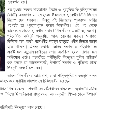
সূত্রপাত হয়।
গত বুধবার সরকার শাহজালাল বিজ্ঞান ও প্রযুক্তি বিশ্ববিদ্যালয়ের
(সাস্ট) অধ্যাপক ড. মোহাম্মদ ইকবালকে ডুয়েটের ভিসি হিসেবে
নিয়োগ দেয় সরকার। কিন্তু এই নিয়োগের প্রজ্ঞাপন জারির
পরপরই তা প্রত্যাখ্যান করেন শিক্ষার্থীরা। এর পর থেকে
আন্দোলনে নামেন ডুয়েটের সাধারণ শিক্ষার্থীদের একটি বড় অংশ।
পূর্বঘোষিত কর্মসূচি অনুযায়ী, আজ রোববার সকালে ‘নবাগত
ভিসিকে লাল কার্ড’ প্রদর্শনীর লক্ষ্যে ছাত্ররা শহীদ মিনারে জড়ো
হতে থাকেন। এসময় নবাগত ভিসির সমর্থক ও বহিরাগতদের
একটি দল আন্দোলনকারীদের ওপর অতর্কিত হামলা চালায় বলে
অভিযোগ ওঠে। পরবর্তীতে পরিস্থিতি নিয়ন্ত্রণে পুলিশ লাঠিচার্জ
শুরু করলে তা আন্দোলনকারী, উপাচার্য সমর্থক ও পুলিশের মাঝে
ত্রিমুখী সংঘর্ষে রূপ নেয়।
আহত শিক্ষার্থীদের অভিযোগ, তারা শান্তিপূর্ণভাবে কর্মসূচি পালন
 ও আহত হয়ে স্থানীয় হাসপাতালে চিকিৎসাধীন রয়েছেন।
য়িত শিক্ষাব্যবস্থা, শিক্ষার্থীদের মাঠপর্যায়ের বাস্তবতা, অ্যাকাডেমিক
 দীর্ঘমেয়াদি পরিকল্পনা বাস্তবায়নে অভ্যন্তরীণ শিক্ষক থেকে উপাচার্য
রিস্থিতি নিয়ন্ত্রণে কাজ চলছে।