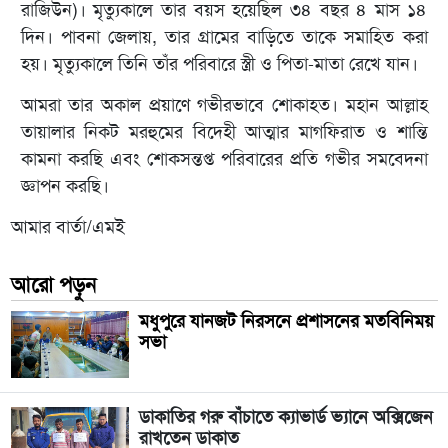
রাজিউন)। মৃত্যুকালে তার বয়স হয়েছিল ৩৪ বছর ৪ মাস ১৪
দিন। পাবনা জেলায়, তার গ্রামের বাড়িতে তাকে সমাহিত করা
হয়। মৃত্যুকালে তিনি তাঁর পরিবারে স্ত্রী ও পিতা-মাতা রেখে যান।
আমরা তার অকাল প্রয়াণে গভীরভাবে শোকাহত। মহান আল্লাহ
তায়ালার নিকট মরহুমের বিদেহী আত্মার মাগফিরাত ও শান্তি
কামনা করছি এবং শোকসন্তপ্ত পরিবারের প্রতি গভীর সমবেদনা
জ্ঞাপন করছি।
আমার বার্তা/এমই
আরো পড়ুন
মধুপুরে যানজট নিরসনে প্রশাসনের মতবিনিময়
সভা
ডাকাতির গরু বাঁচাতে ক্যাভার্ড ভ্যানে অক্সিজেন
রাখতেন ডাকাত