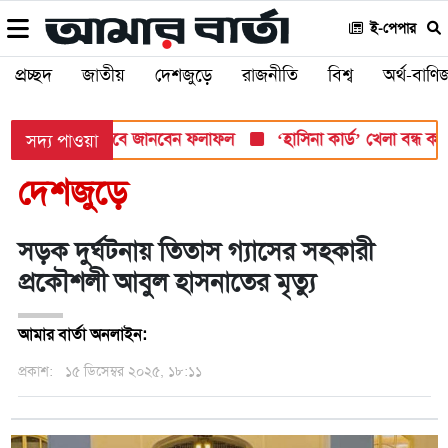
ই-পেপার
প্রচ্ছদ
জাতীয়
দেশজুড়ে
রাজনীতি
বিশ্ব
অর্থ-বাণিজ
শ সোমবার, যেভাবে জানবেন ফলাফল
‘হাসিনা কার্ড’ খেলা বন্ধ করতে ভা
সদ্য পাওয়া
দেশজুড়ে
সড়ক দুর্ঘটনায় তিতাস গ্যাসের সহকারী
প্রকৌশলী আবুল হাসনাতের মৃত্যু
আমার বার্তা অনলাইন:
প্রকাশ:
১৫ ডিসেম্বর ২০২৫, ১৮:১১