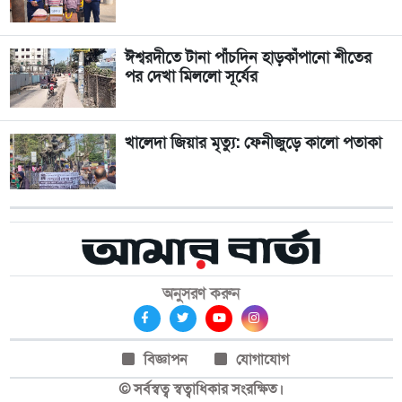
ঈশ্বরদীতে টানা পাঁচদিন হাড়কাঁপানো শীতের
পর দেখা মিললো সূর্যের
খালেদা জিয়ার মৃত্যু: ফেনীজুড়ে কালো পতাকা
অনুসরণ করুন
বিজ্ঞাপন
যোগাযোগ
© সর্বস্বত্ব স্বত্বাধিকার সংরক্ষিত।