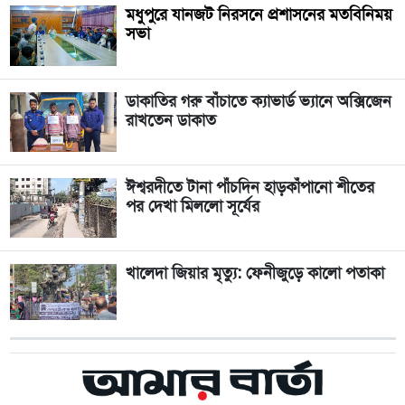
মধুপুরে যানজট নিরসনে প্রশাসনের মতবিনিময়
সভা
ডাকাতির গরু বাঁচাতে ক্যাভার্ড ভ্যানে অক্সিজেন
রাখতেন ডাকাত
ঈশ্বরদীতে টানা পাঁচদিন হাড়কাঁপানো শীতের
পর দেখা মিললো সূর্যের
খালেদা জিয়ার মৃত্যু: ফেনীজুড়ে কালো পতাকা