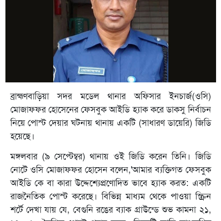
ব্রাহ্মণবাড়িয়া সদর মডেল থানার অফিসার ইনচার্জ(ওসি)
মোজাফফর হোসেনের ফেসবুক আইডি হ্যাক করে ডাকসু নির্বাচন
নিয়ে পোস্ট দেয়ার ঘটনায় থানায় একটি (সাধারণ ডায়েরি) জিডি
হয়েছে।
মঙ্গলবার (৯ সেপ্টেম্বর) থানায় ওই জিডি করেন তিনি। জিডি
নোটে ওসি মোজাফফর হোসেন বলেন,'আমার ব্যক্তিগত ফেসবুক
আইডি কে বা কারা উদ্দেশ্যেপ্রণোদিত ভাবে হ্যাক করত: একটি
রাজনৈতিক পোস্ট করেছে। বিভিন্ন মাধ্যম থেকে পাওয়া স্ক্রিন
শর্টে দেখা যায় যে, বেগুনি রঙের ব্যাক গ্রাউন্ডে শুভ কামনা ২১,