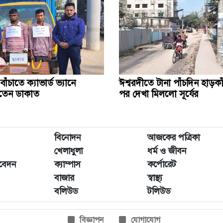
ঁচাতে ক্যাভার্ড ভ্যানে
ঈশ্বরদীতে টানা পাঁচদিন হাড়ক
খতেন ডাকাত
পর দেখা মিললো সূর্যের
বিনোদন
আজকের পত্রিকা
খেলাধুলা
ধর্ম ও জীবন
িবেদন
ক্যাম্পাস
কর্পোরেট
বাজার
স্বাস্থ্য
বলিউড
টলিউড
বিজ্ঞাপন
যোগাযোগ