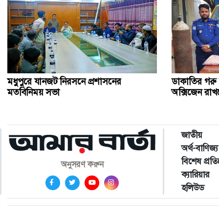
মধুপুরে যানজট নিরসনে প্রশাসনের
ডাকাতির গরু বা
মতবিনিময় সভা
অক্সিজেন রা
জাতীয়
অর্থ-বাণিজ্য
বিশেষ প্রত
অনুসরণ করুন
ক্যারিয়ার
হলিউড