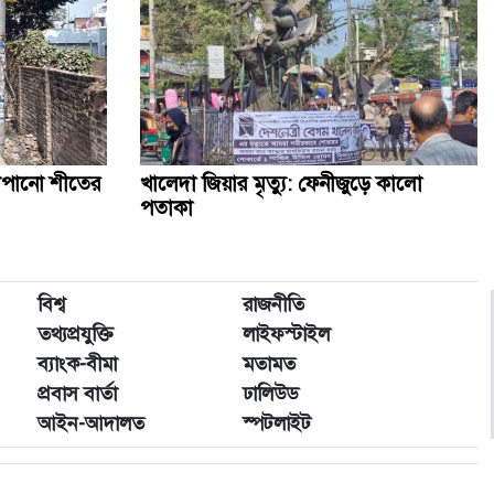
াঁপানো শীতের
খালেদা জিয়ার মৃত্যু: ফেনীজুড়ে কালো
পতাকা
বিশ্ব
রাজনীতি
তথ্যপ্রযুক্তি
লাইফস্টাইল
ব্যাংক-বীমা
মতামত
প্রবাস বার্তা
ঢালিউড
আইন-আদালত
স্পটলাইট