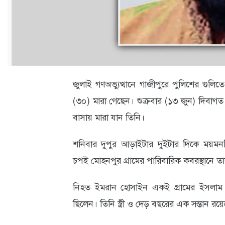
ক্যারিয়ার
তথ্যপ্রযুক্তি
লাইফস্টাইল
বিশেষ
জুলাই গণঅভ্যুত্থানে গাজীপুরে পুলিশের গুলিত
প্রতিবেদন
(৩০) মারা গেছেন। শুক্রবার (১৩ জুন) দিবাগ
স্বাস্থ্য
বাসায় মারা যান তিনি।
প্রবাস
শনিবার দুপুর আড়াইটার দুইটার দিকে ময়মনসি
বার্তা
চপই মোহনপুর গ্রামের পারিবারিক কবরস্থানে 
স্পটলাইট
নিহত ইমরান হোসাইন একই গ্রামের ইসলাম উদ্
রকমারি
ছিলেন। তিনি স্ত্রী ও দেড় বছরের এক সন্তান রয়
অপরাধ