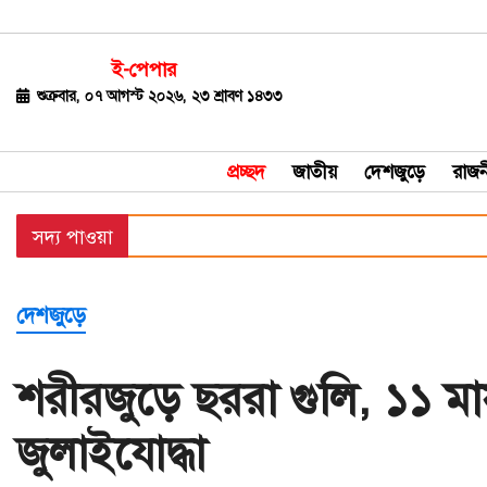
ই-পেপার
জাতীয়
শুক্রবার, ০৭ আগস্ট ২০২৬, ২৩ শ্রাবণ ১৪৩৩
দেশজুড়ে
প্রচ্ছদ
জাতীয়
দেশজুড়ে
রাজন
রাজনীতি
সদ্য পাওয়া
বিশ্ব
অর্থ-
দেশজুড়ে
বাণিজ্য
বিনোদন
শরীরজুড়ে ছররা গুলি, ১১ ম
খেলাধুলা
জুলাইযোদ্ধা
ধর্ম