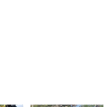
কথা রাখলেন খালেদা জিয়া, দেশের মাটিতে স্বামীর পাশে চিরনিদ্রায়
কৃত্রিম বুদ্ধিমত্তাকে কাজে লাগিয়ে ছবি-ভিডিও বানাবেন যেভাবে
জানাজায় অংশ নিতে আসা বিদেশি অতিথিদের সঙ্গে উপদেষ্টাদের
সাক্ষাৎ
সিলেট স্টেডিয়ামে খালেদা জিয়ার জন্য দোয়া অনুষ্ঠিত
বেগম খালেদা জিয়ার জানাজায় ৫০ প্লাটুন আনসার ও টিডিপি
মোতায়েন
খালেদা জিয়ার জানাজায় পদদলিত হয়ে একজনের মৃত্যু