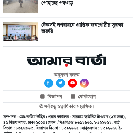
পোহাচ্ছে পঞ্চগড়
টেকসই নগরায়নে প্রান্তিক জনগোষ্ঠীর সুরক্ষা
জরুরি
অনুসরণ করুন
বিজ্ঞাপন
যোগাযোগ
© সর্বস্বত্ব স্বত্বাধিকার সংরক্ষিত।
সম্পাদক : মোঃ জসিম উদ্দিন। প্রধান কার্যালয় : সায়হাম স্কাইভিউ টাওয়ার (৯ম তলা),
৪৫ বিজয় নগর, ঢাকা-১০০০। ফোন : পিএবিএক্স ৮৩৯২৬৬১, ৮৩৯২৬৬২, বার্তা
বিভাগ : ৮৩৯২৬৬৩, বিজ্ঞাপন বিভাগ : ৮৩৯২৬৬৫। সার্কুলেশন : ৮৩৯২৬৬৪ ই-