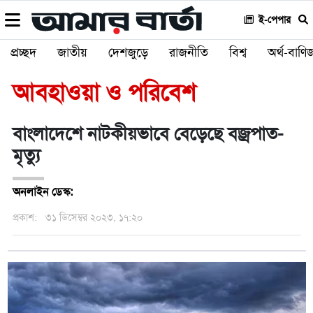
ই-পেপার
প্রচ্ছদ
জাতীয়
দেশজুড়ে
রাজনীতি
বিশ্ব
অর্থ-বাণিজ
আবহাওয়া ও পরিবেশ
বাংলাদেশে নাটকীয়ভাবে বেড়েছে বজ্রপাত-
মৃত্যু
অনলাইন ডেস্ক:
প্রকাশ:
৩১ ডিসেম্বর ২০২৩, ১৭:২০