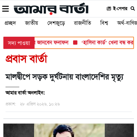
ই-পেপার
প্রচ্ছদ
জাতীয়
দেশজুড়ে
রাজনীতি
বিশ্ব
অর্থ-বাণিজ
সোমবার, যেভাবে জানবেন ফলাফল
‘হাসিনা কার্ড’ খেলা বন্ধ করতে ভারত
সদ্য পাওয়া
প্রবাস বার্তা
মালদ্বীপে সড়ক দুর্ঘটনায় বাংলাদেশির মৃত্যু
আমার বার্তা অনলাইন:
প্রকাশ:
২৮ এপ্রিল ২০২৬, ১০:২৬