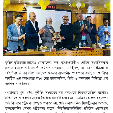
কৃত্রিম বুদ্ধিমত্তার চ্যালেঞ্জ মোকাবেলা, দক্ষ, যুগোপযোগী ও নৈতিক সাংবাদিকতার
প্রসারে হয়ে গেল দিনব্যাপী কর্মশালা। ওয়াজদা, এসইএল, জেনারেশনবিডি২৪ ও
আইপিএসডি এর যৌথ উদ্যোগে শুক্রবার রাজধানীর পান্থপথে এসইএল সেন্টারে
অনুষ্ঠিত এই কর্মশালায় অংশ নেয় ইলেকট্রনিক, প্রিন্ট ও অনলাইন মিডিয়ার প্রায়
অর্ধশত সাংবাদিক।
গণমাধ্যমে খুন, ধর্ষণ, দুর্নীতি, সংঘাতের মত খবরগুলো নিত্যনৈমেত্তিক ব্যাপার।
প্রতিনিয়ত এ ধরণের সংবাদ তৈরিতে সাংবাদিকদের মনে নেতিবাচক প্রভাব ফেলে।
তাই কিভাবে স্ট্রেচ বা চাপমুক্ত থাকতে হয়, সেই কৌশল নিয়ে থিয়েট্রিক্যাল মেথডে,
ইন্টারেকটিভ সেশন পরিচালনা করেন, নিউজিল্যান্ডভিত্তিক প্রতিষ্ঠান-ওয়ার্কপ্লেস