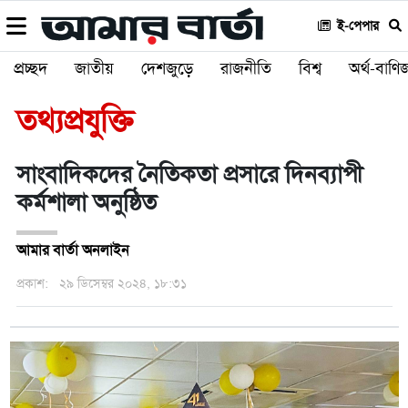
ই-পেপার
প্রচ্ছদ
জাতীয়
দেশজুড়ে
রাজনীতি
বিশ্ব
অর্থ-বাণিজ
তথ্যপ্রযুক্তি
সাংবাদিকদের নৈতিকতা প্রসারে দিনব্যাপী
কর্মশালা অনুষ্ঠিত
আমার বার্তা অনলাইন
প্রকাশ:
২৯ ডিসেম্বর ২০২৪, ১৮:৩১