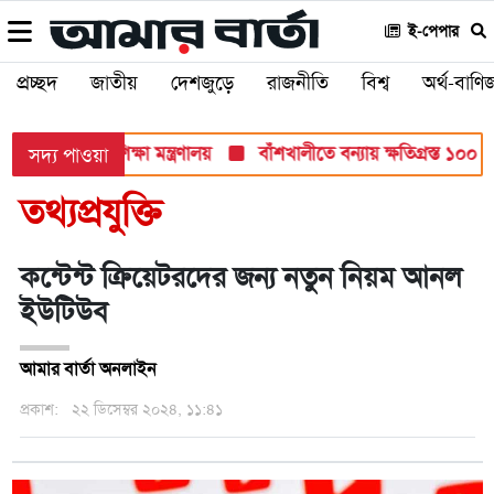
ই-পেপার
প্রচ্ছদ
জাতীয়
দেশজুড়ে
রাজনীতি
বিশ্ব
অর্থ-বাণিজ
 সব পরীক্ষায়: শিক্ষা মন্ত্রণালয়
বাঁশখালীতে বন্যায় ক্ষতিগ্রস্ত ১০০ পরি
সদ্য পাওয়া
তথ্যপ্রযুক্তি
কন্টেন্ট ক্রিয়েটরদের জন্য নতুন নিয়ম আনল
ইউটিউব
আমার বার্তা অনলাইন
প্রকাশ:
২২ ডিসেম্বর ২০২৪, ১১:৪১