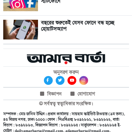
স্মার্টফোনে
বছরের শুরুতেই যেসব ফোনে বন্ধ হচ্ছে
হোয়াটসঅ্যাপ
অনুসরণ করুন
বিজ্ঞাপন
যোগাযোগ
© সর্বস্বত্ব স্বত্বাধিকার সংরক্ষিত।
সম্পাদক : মোঃ জসিম উদ্দিন। প্রধান কার্যালয় : সায়হাম স্কাইভিউ টাওয়ার (৯ম তলা),
৪৫ বিজয় নগর, ঢাকা-১০০০। ফোন : পিএবিএক্স ৮৩৯২৬৬১, ৮৩৯২৬৬২, বার্তা
বিভাগ : ৮৩৯২৬৬৩, বিজ্ঞাপন বিভাগ : ৮৩৯২৬৬৫। সার্কুলেশন : ৮৩৯২৬৬৪ ই-
মেইল :
dailyamarbarta@gmail.com
,
adamarbarta@gmail.com
,