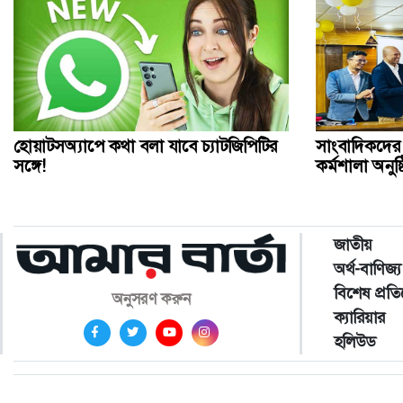
হোয়াটসঅ্যাপে কথা বলা যাবে চ্যাটজিপিটির
সাংবাদিকদের 
সঙ্গে!
কর্মশালা অনুষ্
জাতীয়
অর্থ-বাণিজ্য
বিশেষ প্রত
অনুসরণ করুন
ক্যারিয়ার
হলিউড