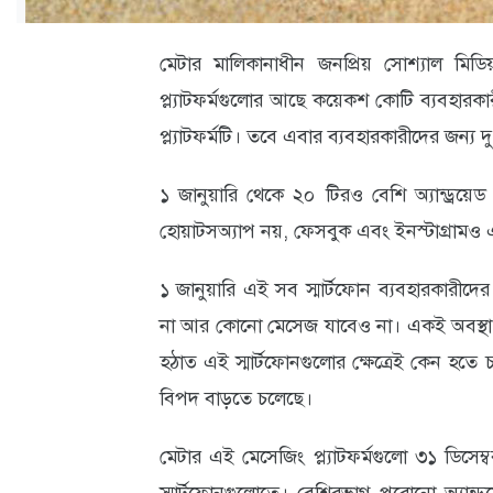
ক্যারিয়ার
তথ্যপ্রযুক্তি
মেটার মালিকানাধীন জনপ্রিয় সোশ্যাল মিডিয়া 
প্ল্যাটফর্মগুলোর আছে কয়েকশ কোটি ব্যবহারকা
লাইফস্টাইল
প্ল্যাটফর্মটি। তবে এবার ব্যবহারকারীদের জন্য 
বিশেষ
১ জানুয়ারি থেকে ২০ টিরও বেশি অ্যান্ড্রয়েড
প্রতিবেদন
হোয়াটসঅ‍্যাপ নয়, ফেসবুক এবং ইনস্টাগ্রামও
স্বাস্থ্য
১ জানুয়ারি এই সব স্মার্টফোন ব‍্যবহারকার
প্রবাস
না আর কোনো মেসেজ যাবেও না। একই অবস্থা হবে 
বার্তা
হঠাত্‍ এই স্মার্টফোনগুলোর ক্ষেত্রেই কেন হতে 
স্পটলাইট
বিপদ বাড়তে চলেছে।
রকমারি
মেটার এই মেসেজিং প্ল‍্যাটফর্মগুলো ৩১ ডিসেম্
অপরাধ