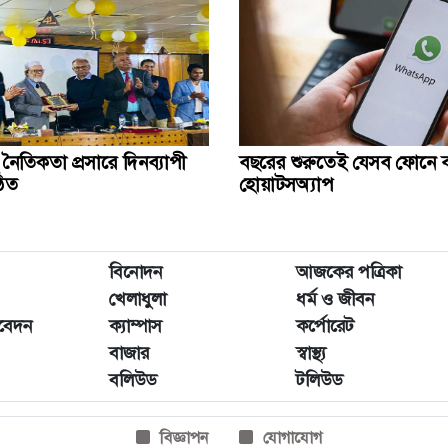
নৈতিকতা প্রসারে দিনব্যাপী
বছরের শুরুতেই যেসব ফোনে বন্
ঠিত
হোয়াটসঅ্যাপ
বিনোদন
আজকের পত্রিকা
খেলাধুলা
ধর্ম ও জীবন
িবেদন
ক্যাম্পাস
কর্পোরেট
বাজার
স্বাস্থ্য
বলিউড
টলিউড
বিজ্ঞাপন
যোগাযোগ