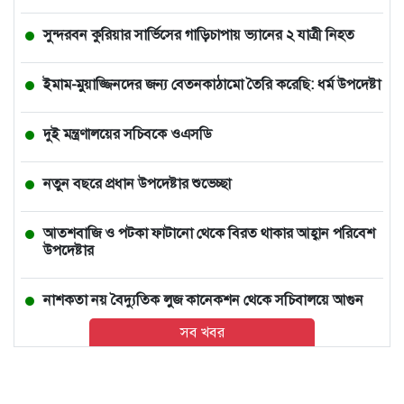
সুন্দরবন কুরিয়ার সার্ভিসের গাড়িচাপায় ভ্যানের ২ যাত্রী নিহত
ইমাম-মুয়াজ্জিনদের জন্য বেতনকাঠামো তৈরি করেছি: ধর্ম উপদেষ্টা
দুই মন্ত্রণালয়ের সচিবকে ওএসডি
নতুন বছরে প্রধান উপদেষ্টার শুভেচ্ছা
আতশবাজি ও পটকা ফাটানো থেকে বিরত থাকার আহ্বান পরিবেশ
উপদেষ্টার
নাশকতা নয় বৈদ্যুতিক লুজ কানেকশন থেকে সচিবালয়ে আগুন
সব খবর
সমস্যা-অনিয়ম উত্তরণে কাজ করছি, প্রয়োজন সবার সহযোগিতা
আপনাদের আম্মু ফিরে আসবে না, রিয়েলিটি মাইনে নেন: হাসনাত