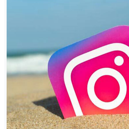
ও
জীবন
মতামত
শিক্ষা
রাজধানী
আইন-
আদালত
ক্যাম্পাস
আজকের
পত্রিকা