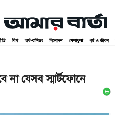
ীতি
বিশ্ব
অর্থ-বাণিজ্য
বিনোদন
খেলাধুলা
ধর্ম ও জীবন
 না যেসব স্মার্টফোনে