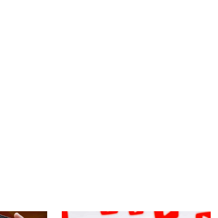
১৫ জানুয়ারির মধ্যে অভ্যুত্থানের ঘোষণাপত্র পাঠ করতে হবে
ঢামেকের টয়লেটে পড়েছিল মস্তকবিহীন নবজাতকের মরদেহ
পাঁচ মাসেও বিচার না পাওয়ায় আক্ষেপ আলভির বাবার