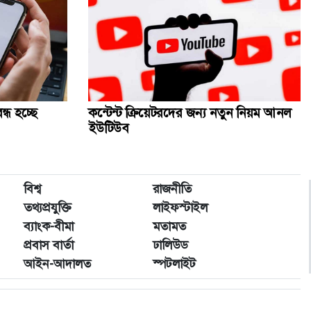
ধ হচ্ছে
কন্টেন্ট ক্রিয়েটরদের জন্য নতুন নিয়ম আনল
ইউটিউব
বিশ্ব
রাজনীতি
তথ্যপ্রযুক্তি
লাইফস্টাইল
ব্যাংক-বীমা
মতামত
প্রবাস বার্তা
ঢালিউড
আইন-আদালত
স্পটলাইট