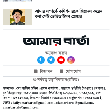
আমার সম্পর্কে কমিশনারকে জিজ্ঞেস করেন
বলা সেই ডেভিড ইমন গ্রেপ্তার
অনুসরণ করুন
বিজ্ঞাপন
যোগাযোগ
© সর্বস্বত্ব স্বত্বাধিকার সংরক্ষিত।
সম্পাদক : মোঃ জসিম উদ্দিন। প্রধান কার্যালয় : সায়হাম স্কাইভিউ টাওয়ার (৯ম তলা),
৪৫ বিজয় নগর, ঢাকা-১০০০। ফোন : পিএবিএক্স ৮৩৯২৬৬১, ৮৩৯২৬৬২, বার্তা
বিভাগ : ৮৩৯২৬৬৩, বিজ্ঞাপন বিভাগ : ৮৩৯২৬৬৫। সার্কুলেশন : ৮৩৯২৬৬৪ ই-
মেইল :
dailyamarbarta@gmail.com
,
adamarbarta@gmail.com
,
amarbartait@gmail.com