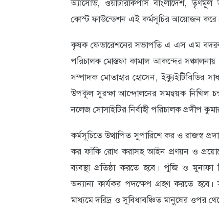
অ্যাসোড, ওয়াটারকিপার্স বাংলাদেশ, তৃণম
কোস্ট ফাউন্ডেশন এই কর্মসূচির আয়োজন করে
আবহাওয়া
ও
কৃষক ফেডারেশনের সভাপতি এ এস এম বদরুল
পরিবেশ
পরিচালক মোস্তফা কামাল আকন্দের সঞ্চালনায় 
ছবি
সম্পাদক মোতাহার হোসেন, ইক্যুইটিবিডির সা
উপকূল সুরক্ষা আন্দোলনের সমন্বয়ক নিখিল চন
ভিডিও
নলেজ সোসাইটির নির্বাহী পরিচালক প্রদীপ কুমার
কর্মসূচিতে উত্থাপিত সুপারিশে কর ও রাজস্ব প্
কর ফাঁকি রোধ করাসহ আইন প্রণয়ন ও প্রয়োগের
ব্যবস্থা প্রতিষ্ঠা করতে হবে। পুঁজি ও মুনা
অন্যান্য কার্যকর পদক্ষেপ গ্রহণ করতে হবে। 
মাধ্যমে দরিদ্র ও সুবিধাবঞ্চিত মানুষের ওপর