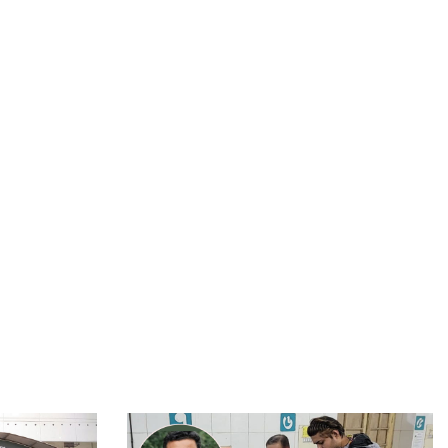
১৫ জানুয়ারির মধ্যে অভ্যুত্থানের ঘোষণাপত্র পাঠ করতে হবে
ঢামেকের টয়লেটে পড়েছিল মস্তকবিহীন নবজাতকের মরদেহ
পাঁচ মাসেও বিচার না পাওয়ায় আক্ষেপ আলভির বাবার