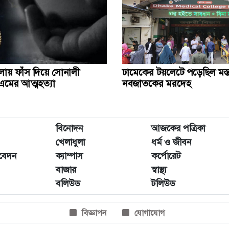
ায় ফাঁস দিয়ে সোনালী
ঢামেকের টয়লেটে পড়েছিল মস্
এমের আত্মহত্যা
নবজাতকের মরদেহ
বিনোদন
আজকের পত্রিকা
খেলাধুলা
ধর্ম ও জীবন
িবেদন
ক্যাম্পাস
কর্পোরেট
বাজার
স্বাস্থ্য
বলিউড
টলিউড
বিজ্ঞাপন
যোগাযোগ