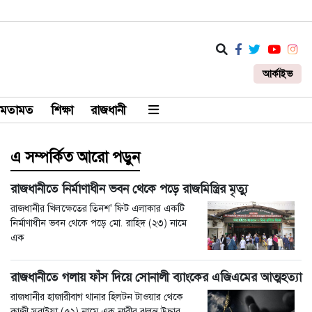
আর্কাইভ
মতামত
শিক্ষা
রাজধানী
এ সম্পর্কিত আরো পড়ুন
রাজধানীতে নির্মাণাধীন ভবন থেকে পড়ে রাজমিস্ত্রির মৃত্যু
রাজধানীর খিলক্ষেতের তিনশ' ফিট এলাকার একটি
নির্মাণাধীন ভবন থেকে পড়ে মো. রাহিদ (২৩) নামে
এক
রাজধানীতে গলায় ফাঁস দিয়ে সোনালী ব্যাংকের এজিএমের আত্মহত্যা
রাজধানীর হাজারীবাগ থানার হিলটন টাওয়ার থেকে
কাজী সুরাইয়া (৫২) নামে এক নারীর ঝুলন্ত উদ্ধার