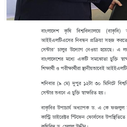
ক্যারিয়ার
তথ্যপ্রযুক্তি
লাইফস্টাইল
বাংলাদেশ কৃষি বিশ্ববিদ্যালয়ে (বাকৃবি) 
আইইএলটিএসের নিবন্ধন প্রক্রিয়া সহজ করতে 
বিশেষ
সেন্টার’ চালুর উদ্যোগ নেওয়া হয়েছে। এ লক্ষ্
প্রতিবেদন
বাংলাদেশের মধ্যে একটি সমঝোতা চুক্তি স্
স্বাস্থ্য
শিক্ষার্থী ও পরীক্ষার্থীরা স্থানীয়ভাবেই আইইএ
প্রবাস
শনিবার (৯ মে) দুপুর ১২টা ৩০ মিনিটে বিশ্ব
বার্তা
সেন্টার ভবনে এ চুক্তি স্বাক্ষরিত হয়।
স্পটলাইট
বাকৃবির উপাচার্য অধ্যাপক ড. এ কে ফজলুল হ
রকমারি
কান্ট্রি ডাইরেক্টর স্টিফেন ফোর্বসের উপস্থিতিতে চ
অপরাধ
কৃষিবিদ ড. হেলাল উদ্দীন।