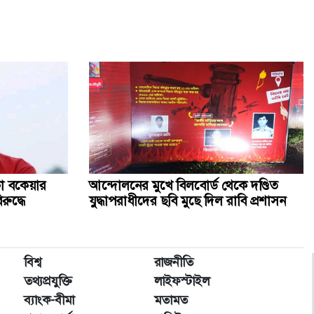
ছেলে থিয়াগোর বার্সায় যোগ দেওয়া নিয়ে যা বললেন মেসি
থাইল্যান্ডে স্কুলে শিক্ষার্থীর বন্দুক হামলা, শিক্ষকসহ নিহত ২
ওসমানী নগরে দুই বাসের মুখোমুখি সংঘর্ষে নিহত ৯
মেহেরপুর সীমান্তে বিএসএফের ৫ জনকে পুশইনের চেষ্টা, বিজিবির
প্রতিরোধ
সোনার গহনার দাম ভরিতে কমলো ৩২৬৬ টাকা
া বকেয়ার
আন্দোলনের মুখে বিলবোর্ড থেকে দণ্ডিত
ুদ্ধে
যুদ্ধাপরাধীদের ছবি মুছে দিল রাবি প্রশাসন
বিশ্ব
রাজনীতি
তথ্যপ্রযুক্তি
লাইফস্টাইল
ব্যাংক-বীমা
মতামত