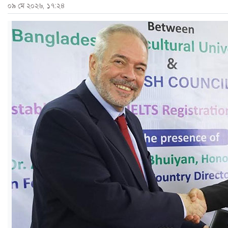
০৯ মে ২০২৬, ১৭:২৪
ও
জীবন
মতামত
শিক্ষা
রাজধানী
আইন-
আদালত
ক্যাম্পাস
আজকের
পত্রিকা