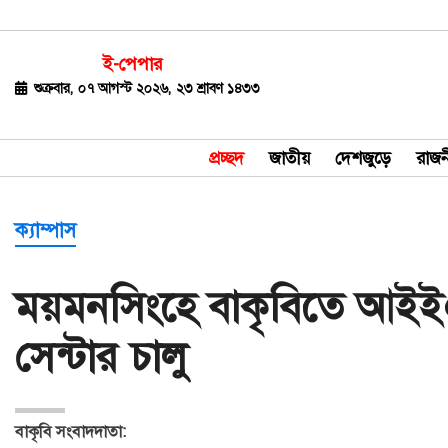
ই-পেপার
জাতীয়
শুক্রবার, ০৭ আগস্ট ২০২৬, ২৩ শ্রাবণ ১৪৩৩
দেশজুড়ে
প্রচ্ছদ
জাতীয়
দেশজুড়ে
রাজন
রাজনীতি
বিশ্ব
ক্যাম্পাস
অর্থ-
ময়মনসিংহে বাকৃবিতে আইই
বাণিজ্য
সেন্টার চালু
বিনোদন
খেলাধুলা
বাকৃবি সংবাদদাতা:
ধর্ম