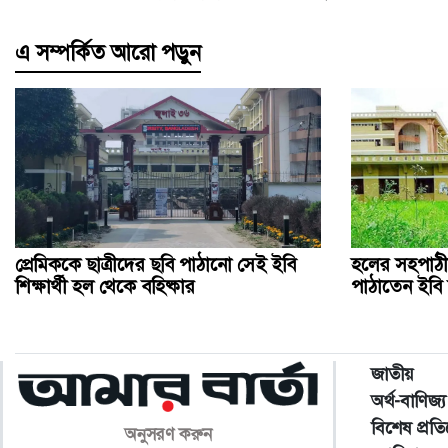
এ সম্পর্কিত আরো পড়ুন
প্রেমিককে ছাত্রীদের ছবি পাঠানো সেই ইবি
হলের সহপাঠীদ
শিক্ষার্থী হল থেকে বহিষ্কার
পাঠাতেন ইবি ছ
জাতীয়
অর্থ-বাণিজ্য
বিশেষ প্রত
অনুসরণ করুন