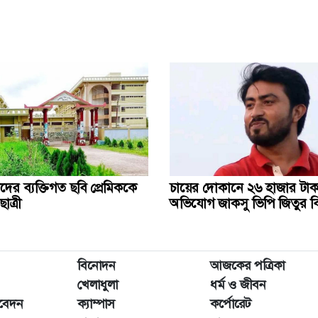
ের ব্যক্তিগত ছবি প্রেমিককে
চায়ের দোকানে ২৬ হাজার টাক
াত্রী
অভিযোগ জাকসু ভিপি জিতুর বির
বিনোদন
আজকের পত্রিকা
খেলাধুলা
ধর্ম ও জীবন
িবেদন
ক্যাম্পাস
কর্পোরেট