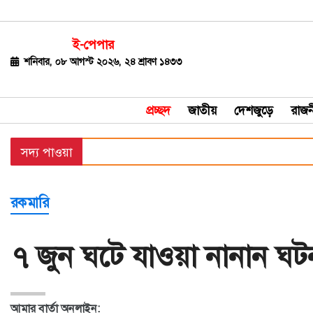
ই-পেপার
জাতীয়
শনিবার, ০৮ আগস্ট ২০২৬, ২৪ শ্রাবণ ১৪৩৩
দেশজুড়ে
প্রচ্ছদ
জাতীয়
দেশজুড়ে
রাজন
রাজনীতি
সদ্য পাওয়া
বিশ্ব
অর্থ-
রকমারি
বাণিজ্য
বিনোদন
৭ জুন ঘটে যাওয়া নানান ঘট
খেলাধুলা
ধর্ম
আমার বার্তা অনলাইন: