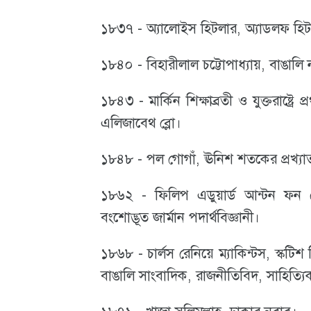
১৮৩৭ - অ্যালোইস হিটলার, অ্যাডলফ হিট
১৮৪০ - বিহারীলাল চট্টোপাধ্যায়, বাঙালি নাট
১৮৪৩ - মার্কিন শিক্ষাব্রতী ও যুক্তরাষ্ট্রে 
এলিজাবেথ ব্লো।
১৮৪৮ - পল গোগাঁ, ঊনিশ শতকের প্রখ্যাত
১৮৬২ - ফিলিপ এডুয়ার্ড আন্টন ফন লেন
বংশোদ্ভূত জার্মান পদার্থবিজ্ঞানী।
১৮৬৮ - চার্লস রেনিয়ে ম্যাকিন্টস, স্কটিশ
বাঙালি সাংবাদিক, রাজনীতিবিদ, সাহিত্য