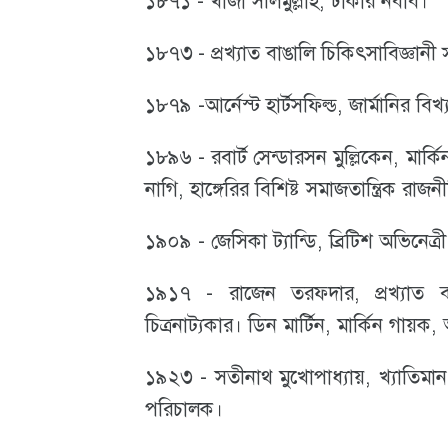
১৮৭১ - খাজা সলিমুল্লাহ, ঢাকার নবাব।
১৮৭৩ - প্রখ্যাত বাঙালি চিকিৎসাবিজ্ঞানী স্য
১৮৭৯ -আর্নেস্ট হার্টসফিল্ড, জার্মানির বিখ
১৮৯৬ - রবার্ট সেন্ডারসন মুল্লিকেন, মার্কি
নাগি, হাঙ্গেরির বিশিষ্ট সমাজতান্ত্রিক রাজ
১৯০৯ - জেসিকা ট্যান্ডি, ব্রিটিশ অভিনেত্রী
১৯১৭ - রাজেন তরফদার, প্রখ্যাত বা
চিত্রনাট্যকার। ডিন মার্টিন, মার্কিন গায
১৯২৩ - সতীনাথ মুখোপাধ্যায়, খ্যাতিমান
পরিচালক।