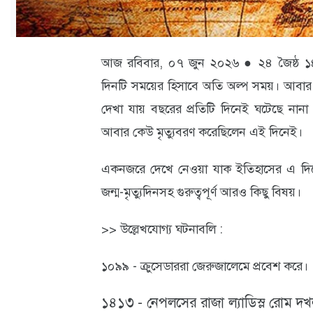
ক্যারিয়ার
তথ্যপ্রযুক্তি
আজ রবিবার, ০৭ জুন ২০২৬ ● ২৪ জৈষ্ঠ ১৪
লাইফস্টাইল
দিনটি সময়ের হিসাবে অতি অল্প সময়। আবার এ
বিশেষ
দেখা যায় বছরের প্রতিটি দিনেই ঘটেছে নানা 
প্রতিবেদন
আবার কেউ মৃত্যুবরণ করেছিলেন এই দিনেই।
স্বাস্থ্য
একনজরে দেখে নেওয়া যাক ইতিহাসের এ দিনে 
প্রবাস
জন্ম-মৃত্যুদিনসহ গুরুত্বপূর্ণ আরও কিছু বিষয়।
বার্তা
>> উল্লেখযোগ্য ঘটনাবলি :
স্পটলাইট
১০৯৯ - ক্রুসেডাররা জেরুজালেমে প্রবেশ করে।
রকমারি
১৪১৩ - নেপলসের রাজা ল্যাডিস্ল রোম দ
অপরাধ