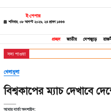
ই-পেপার
জাতীয়
শনিবার, ০৮ আগস্ট ২০২৬, ২৪ শ্রাবণ ১৪৩৩
দেশজুড়ে
প্রচ্ছদ
জাতীয়
দেশজুড়ে
রাজন
রাজনীতি
সদ্য পাওয়া
বিশ্ব
অর্থ-
খেলাধুলা
বাণিজ্য
বিনোদন
বিশ্বকাপের ম্যাচ দেখাবে দে
খেলাধুলা
ধর্ম
আমার বার্তা অনলাইন: