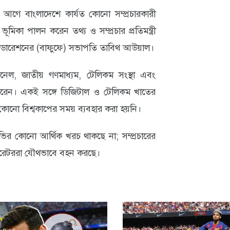
য় আগে বাংলাদেশে কার্যত কোনো সম্প্রচারকারী
িকা পালন করেন তথ্য ও সম্প্রচার প্রতিমন্ত্রী
েডারেশনের (বাফুফে) সভাপতি তাবিথ আউয়াল।
্যানেল, জাতীয় গণমাধ্যম, টেলিকম সংস্থা এবং
গ করেন। একই সঙ্গে ডিজিটাল ও টেলিকম খাতের
োনো বিশ্বকাপের সময় ব্যবহার করা হয়নি।
টিভির কোনো আর্থিক খরচ থাকছে না; সম্প্রচারের
 অপারেটররা যৌথভাবে বহন করছে।