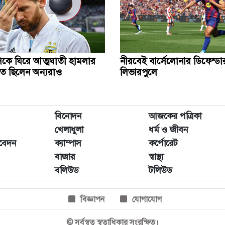
সিকে ঘিরে আত্মঘাতী হামলার
নীরবেই বার্সেলোনার ডিফেন্ডার
িতে ছিলেন অন্যরাও
লিভারপুলে
বিনোদন
আজকের পত্রিকা
খেলাধুলা
ধর্ম ও জীবন
িবেদন
ক্যাম্পাস
কর্পোরেট
বাজার
স্বাস্থ্য
বলিউড
টলিউড
বিজ্ঞাপন
যোগাযোগ
© সর্বস্বত্ব স্বত্বাধিকার সংরক্ষিত।