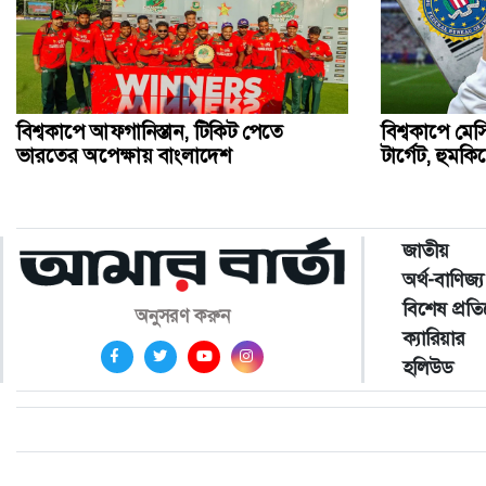
বিশ্বকাপে আফগানিস্তান, টিকিট পেতে
বিশ্বকাপে মে
ভারতের অপেক্ষায় বাংলাদেশ
টার্গেট, হুমক
জাতীয়
অর্থ-বাণিজ্য
বিশেষ প্রত
অনুসরণ করুন
ক্যারিয়ার
হলিউড