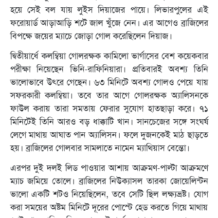
হয়ে সেই বল যায় লুইস দিয়াজের পায়ে। লিভারপুলের এই
ফরোয়ার্ড আড়াআড়ি শটে জাল খুঁজে নেন। এর আগেও ব্রাজিলের
বিপক্ষে জয়ের ম্যাচে জোড়া গোল করেছিলেন দিয়াজ।
দ্বিতীয়ার্ধে কলম্বিয়া গোলরক্ষক কামিলো ভার্গাসের বেশ কয়েকবার
পরীক্ষা নিয়েছেন ভিনি-রাফিনিয়ারা। প্রতিবারই অবশ্য তিনি
ভালোভাবে উৎরে গেছেন। ৬৩ মিনিটে অবশ্য গোলও পেয়ে যায়
সফরকারী কলম্বিয়া। তবে তার আগে গোলরক্ষক অ্যালিসনকে
ফাউল করায় তারা সমতায় ফেরার সুযোগ হাতছাড়া করে। ৭১
মিনিটেই তিনি আরও বড় ধাক্কাটি খান। সানচেজের সঙ্গে সংঘর্ষ
লেগে মাথায় আঘাত পান অ্যালিসন। ফলে দুজনকেই মাঠ ছাড়তে
হয়। ব্রাজিলের গোলবার সামলাতে নামেন ম্যাথিয়াস বেন্তো।
এরপর দুই দলই লিড পাওয়ার আশায় আক্রমণ-পাল্টা আক্রমণে
ম্যাচ জমিয়ে তোলে। ব্রাজিলের নিউক্যাসল তারকা জোয়েলিন্টন
ভালো একটি শটও নিয়েছিলেন, তবে সেটি ছিল লক্ষ্যভ্রষ্ট। যোগ
করা সময়ের অষ্টম মিনিটে দূরের পোস্টে হেড করতে গিয়ে মাথায়