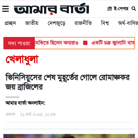
ই-পেপার
প্রচ্ছদ
জাতীয়
দেশজুড়ে
রাজনীতি
বিশ্ব
অর্থ-বাণিজ
ামলার টার্গেট, হুমকিতে ছিলেন অন্যরাও
একটি চক্র জ্বালানি খাতকে অস্
সদ্য পাওয়া
খেলাধুলা
ভিনিসিয়ুসের শেষ মুহূর্তের গোলে রোমাঞ্চকর
জয় ব্রাজিলের
আমার বার্তা অনলাইন:
প্রকাশ:
২১ মার্চ ২০২৫, ১০:৪৪