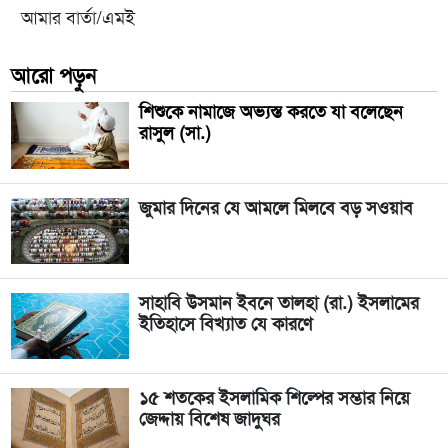
আমার বার্তা/এমই
আরো পড়ুন
শিশুকে নামাজে অভ্যস্ত করতে যা বলেছেন
রাসুল (সা.)
জুমার দিনের যে আমলে মিলবে বড় সওয়াব
সাহাবি উসমান ইবনে তালহা (রা.) ইসলামের
ইতিহাসে বিখ্যাত যে কারণে
১৫ শতকের ইসলামিক শিল্পের সম্ভার নিয়ে
জেদ্দায় বিশেষ জাদুঘর