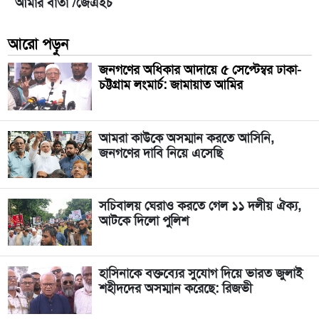
আমার বার্তা /জেএইচ
আরো পড়ুন
জনগণের অধিকার আদায়ে ৫ সেপ্টেম্বর ঢাকা-
চট্টগ্রাম লংমার্চ: জামায়াত আমির
আমরা কাউকে অসম্মান করতে আসিনি,
জনগণের দাবি নিয়ে এসেছি
সচিবালয় ঘেরাও করতে গেল ১১ দলীয় ঐক্য,
আটকে দিলো পুলিশ
হাসিনাকে বক্তব্যের সুযোগ দিয়ে ভারত জুলাই
শহীদদের অসম্মান করেছে: রিজভী