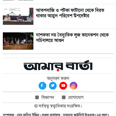
আতশবাজি ও পটকা ফাটানো থেকে বিরত
থাকার আহ্বান পরিবেশ উপদেষ্টার
নাশকতা নয় বৈদ্যুতিক লুজ কানেকশন থেকে
সচিবালয়ে আগুন
অনুসরণ করুন
বিজ্ঞাপন
যোগাযোগ
© সর্বস্বত্ব স্বত্বাধিকার সংরক্ষিত।
সম্পাদক : মোঃ জসিম উদ্দিন। প্রধান কার্যালয় : সায়হাম স্কাইভিউ টাওয়ার (৯ম তলা),