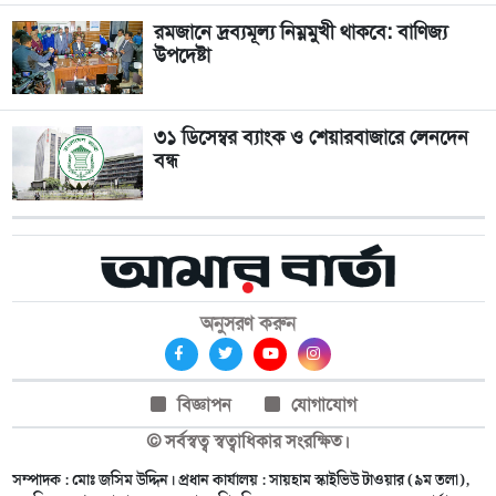
রমজানে দ্রব্যমূল্য নিম্নমুখী থাকবে: বাণিজ্য
উপদেষ্টা
৩১ ডিসেম্বর ব্যাংক ও শেয়ারবাজারে লেনদেন
বন্ধ
অনুসরণ করুন
বিজ্ঞাপন
যোগাযোগ
© সর্বস্বত্ব স্বত্বাধিকার সংরক্ষিত।
সম্পাদক : মোঃ জসিম উদ্দিন। প্রধান কার্যালয় : সায়হাম স্কাইভিউ টাওয়ার (৯ম তলা),