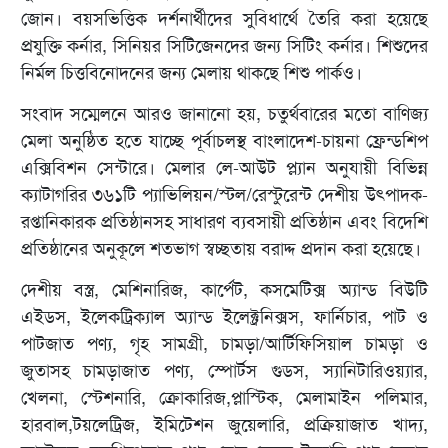
জোন। বয়সভিত্তিক দর্শনার্থীদের সুবিধার্থে তৈরি করা হয়েছে
প্রযুক্তি কর্নার, সিনিয়র সিটিজেনদের জন্য সিটিং কর্নার। শিশুদের
নির্মল চিত্তবিনোদনের জন্য মেলায় থাকছে শিশু পার্কও।
সংবাদ সম্মেলনে আরও জানানো হয়, চতুর্থবারের মতো বাণিজ্য
মেলা অনুষ্ঠিত হতে যাচ্ছে পূর্বাচলস্থ বাংলাদেশ-চায়না ফ্রেন্ডশিপ
এক্সিবিশন সেন্টারে। মেলার লে-আউট প্ল্যান অনুযায়ী বিভিন্ন
ক্যাটাগরির ৩৬১টি প্যাভিলিয়ন/স্টল/রেস্টুরেন্ট দেশীয় উৎপাদক-
রপ্তানিকারক প্রতিষ্ঠানসহ সাধারণ ব্যবসায়ী প্রতিষ্ঠান এবং বিদেশি
প্রতিষ্ঠানের অনুকূলে শতভাগ স্বচ্ছতায় বরাদ্দ প্রদান করা হয়েছে।
দেশীয় বস্ত্র, মেশিনারিজ, কার্পেট, কসমেটিক্স অ্যান্ড বিউটি
এইডস, ইলেকট্রিক্যাল অ্যান্ড ইলেক্ট্রনিক্সস, ফার্নিচার, পাট ও
পাটজাত পণ্য, গৃহ সামগ্রী, চামড়া/আর্টিফিসিয়াল চামড়া ও
জুতাসহ চামড়াজাত পণ্য, স্পোর্টস গুডস, স্যানিটারিওয়্যার,
খেলনা, স্টেশনারি, ক্রোকারিজ,প্লাস্টিক, মেলামাইন পলিমার,
হারবাল,টয়লেট্রিজ, ইমিটেশন জুয়েলারি, প্রক্রিয়াজাত খাদ্য,