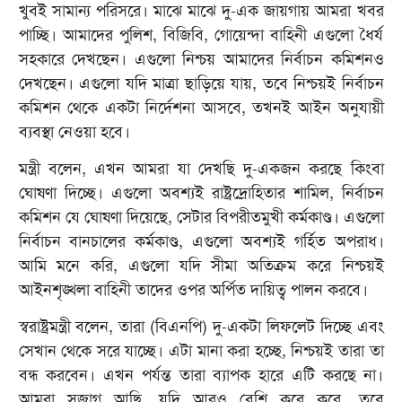
খুবই সামান্য পরিসরে। মাঝে মাঝে দু-এক জায়গায় আমরা খবর
পাচ্ছি। আমাদের পুলিশ, বিজিবি, গোয়েন্দা বাহিনী এগুলো ধৈর্য
সহকারে দেখছেন। এগুলো নিশ্চয় আমাদের নির্বাচন কমিশনও
দেখছেন। এগুলো যদি মাত্রা ছাড়িয়ে যায়, তবে নিশ্চয়ই নির্বাচন
কমিশন থেকে একটা নির্দেশনা আসবে, তখনই আইন অনুযায়ী
ব্যবস্থা নেওয়া হবে।
মন্ত্রী বলেন, এখন আমরা যা দেখছি দু-একজন করছে কিংবা
ঘোষণা দিচ্ছে। এগুলো অবশ্যই রাষ্ট্রদ্রোহিতার শামিল, নির্বাচন
কমিশন যে ঘোষণা দিয়েছে, সেটার বিপরীতমুখী কর্মকাণ্ড। এগুলো
নির্বাচন বানচালের কর্মকাণ্ড, এগুলো অবশ্যই গর্হিত অপরাধ।
আমি মনে করি, এগুলো যদি সীমা অতিক্রম করে নিশ্চয়ই
আইনশৃঙ্খলা বাহিনী তাদের ওপর অর্পিত দায়িত্ব পালন করবে।
স্বরাষ্ট্রমন্ত্রী বলেন, তারা (বিএনপি) দু-একটা লিফলেট দিচ্ছে এবং
সেখান থেকে সরে যাচ্ছে। এটা মানা করা হচ্ছে, নিশ্চয়ই তারা তা
বন্ধ করবেন। এখন পর্যন্ত তারা ব্যাপক হারে এটি করছে না।
আমরা সজাগ আছি, যদি আরও বেশি করে করে, তবে