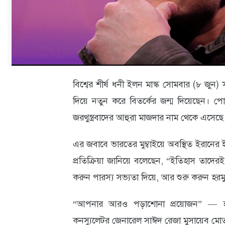
ক্যারিয়ার
তথ্যপ্রযুক্তি
লাইফস্টাইল
বিশেষ
বিশ্বের শীর্ষ ধনী ইলন মাস্ক সোমবার (৮ জুন
প্রতিবেদন
দিয়ে নতুন করে বিতর্কের জন্ম দিয়েছেন। পোস
স্বাস্থ্য
জরথুস্ত্রবাদের আহুরা মাজদার নাম থেকে এসেছে
প্রবাস
এর জবাবে ভারতের মুম্বাইয়ে অবস্থিত ইরানের ইস
বার্তা
প্রতিক্রিয়া জানিয়ে বলেছেন, “ইতিহাস তাদেরই
স্পটলাইট
করুন পারস্য সভ্যতা দিয়ে, আর শুরু করুন হরমুজ
রকমারি
“আপনার আরও পড়াশোনা প্রয়োজন” — হরম
কনস্যুলেটর জেনারেল সাঈদ রেজা মুসায়েব ম
অপরাধ