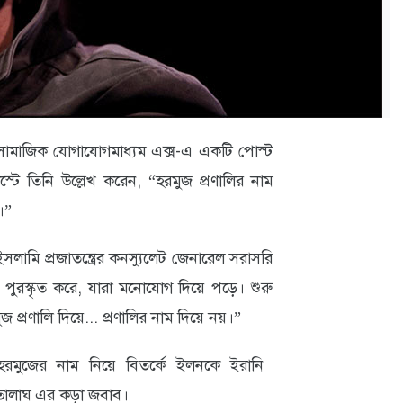
) সামাজিক যোগাযোগমাধ্যম এক্স-এ একটি পোস্ট
্টে তিনি উল্লেখ করেন, “হরমুজ প্রণালির নাম
।”
লামি প্রজাতন্ত্রের কনস্যুলেট জেনারেল সরাসরি
 পুরস্কৃত করে, যারা মনোযোগ দিয়ে পড়ে। শুরু
 প্রণালি দিয়ে... প্রণালির নাম দিয়ে নয়।”
ুজের নাম নিয়ে বিতর্কে ইলনকে ইরানি
োতালাঘ এর কড়া জবাব।