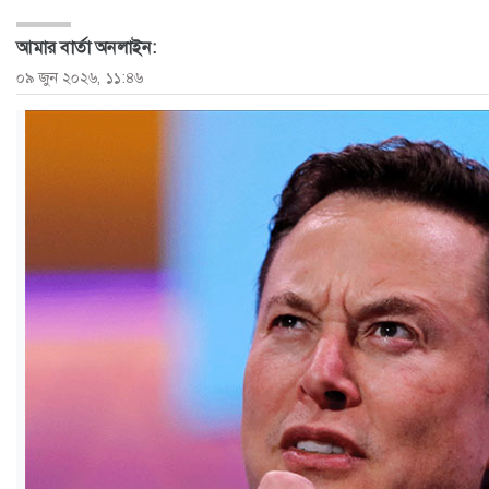
ও
আমার বার্তা অনলাইন:
জীবন
০৯ জুন ২০২৬, ১১:৪৬
মতামত
শিক্ষা
রাজধানী
আইন-
আদালত
ক্যাম্পাস
আজকের
পত্রিকা