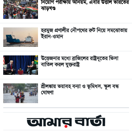
নিয়োগ পরীক্ষায় অনিয়ম, এবার উত্তাল ভারতের
ঝাড়খণ্ড
হরমুজ প্রণালীর নৌপথের রুট নিয়ে সমঝোতায়
ইরান-ওমান
উত্তেজনার মধ্যে ব্রাজিলের রাষ্ট্রদূতের ভিসা
বাতিল করল যুক্তরাষ্ট্র
শ্রীলঙ্কায় ভয়াবহ বন্যা ও ভূমিধস, স্কুল বন্ধ
ঘোষণা