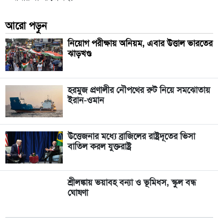
আরো পড়ুন
নিয়োগ পরীক্ষায় অনিয়ম, এবার উত্তাল ভারতের
ঝাড়খণ্ড
হরমুজ প্রণালীর নৌপথের রুট নিয়ে সমঝোতায়
ইরান-ওমান
উত্তেজনার মধ্যে ব্রাজিলের রাষ্ট্রদূতের ভিসা
বাতিল করল যুক্তরাষ্ট্র
শ্রীলঙ্কায় ভয়াবহ বন্যা ও ভূমিধস, স্কুল বন্ধ
ঘোষণা