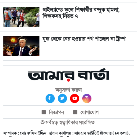
থাইল্যান্ডে স্কুলে শিক্ষার্থীর বন্দুক হামলা,
শিক্ষকসহ নিহত ৭
যুদ্ধ থেকে বের হওয়ার পথ পাচ্ছেন না ট্রাম্প
অনুসরণ করুন
বিজ্ঞাপন
যোগাযোগ
© সর্বস্বত্ব স্বত্বাধিকার সংরক্ষিত।
সম্পাদক : মোঃ জসিম উদ্দিন। প্রধান কার্যালয় : সায়হাম স্কাইভিউ টাওয়ার (৯ম তলা),