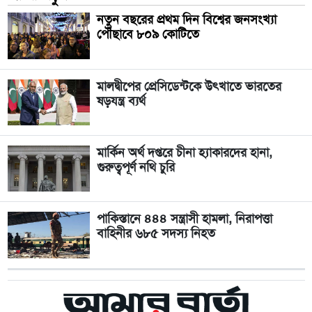
নতুন বছরের প্রথম দিন বিশ্বের জনসংখ্যা
পৌঁছাবে ৮০৯ কোটিতে
মালদ্বীপের প্রেসিডেন্টকে উৎখাতে ভারতের
ষড়যন্ত্র ব্যর্থ
মার্কিন অর্থ দপ্তরে চীনা হ্যাকারদের হানা,
গুরুত্বপূর্ণ নথি চুরি
পাকিস্তানে ৪৪৪ সন্ত্রাসী হামলা, নিরাপত্তা
বাহিনীর ৬৮৫ সদস্য নিহত