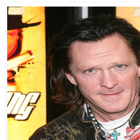
ও
জীবন
মতামত
শিক্ষা
রাজধানী
আইন-
আদালত
ক্যাম্পাস
আজকের
পত্রিকা