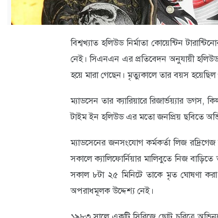
ক্যারিয়ার
তথ্যপ্রযুক্তি
বিশ্বখ্যাত হলিউড নির্মাতা কোয়েন্টিন টারান্টি
লাইফস্টাইল
নেই। সিএনএন এর প্রতিবেদন অনুযায়ী হলিউড 
বিশেষ
হয়ে মারা গেছেন। মৃত্যুকালে তার বয়স হয়েছি
প্রতিবেদন
ম্যাডসেন তার ক্যারিয়ারে রিজার্ভয়্যার ডগস,
স্বাস্থ্য
টাইম ইন হলিউড এর মতো জনপ্রিয় ছবিতে অভি
প্রবাস
ম্যাডসেনের জনসংযোগ কর্মকর্তা লিজ রদ্রিগে
বার্তা
সকালে ক্যালিফোর্নিয়ার মালিবুতে নিজ বাড়িতে
স্পটলাইট
সকাল ৮টা ২৫ মিনিটে তাকে মৃত ঘোষণা করা
অপরাধমূলক উদ্দেশ্য নেই।
রকমারি
অপরাধ
১৯৮৩ সালে একটি সিরিজে ছোট চরিত্রে অভিনয়ে