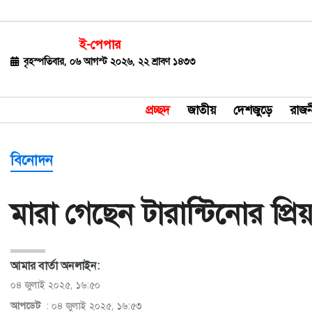
ই-পেপার
জাতীয়
বৃহস্পতিবার, ০৬ আগস্ট ২০২৬, ২২ শ্রাবণ ১৪৩৩
দেশজুড়ে
প্রচ্ছদ
জাতীয়
দেশজুড়ে
রাজন
রাজনীতি
বিশ্ব
বিনোদন
অর্থ-
মারা গেছেন টারান্টিনোর প্র
বাণিজ্য
বিনোদন
আমার বার্তা অনলাইন:
খেলাধুলা
০৪ জুলাই ২০২৫, ১৬:৫০
ধর্ম
আপডেট
: ০৪ জুলাই ২০২৫, ১৬:৫৩