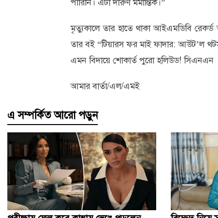
পারিনি। এটা দারুণ মর্মান্তিক।”
মৃত্যুকালে তার হাতে থাকা আইএমডিবি রেকর্ড 
তার বই “টিয়ারস ফর মাই ফাদার: আউট’ল থটস এ
এমন বিদায়ে শোকার্ত পুরো হলিউড! সিএনএন
আমার বার্তা/এল/এমই
এ সম্পর্কিত আরো পড়ুন