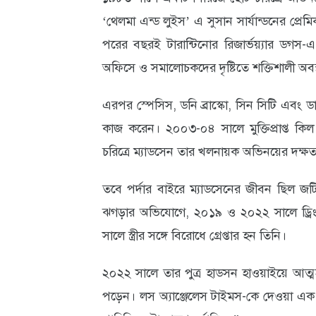
‘থেলমা এন্ড লুইস’ এ সুসান সার্যান্ডনের প্রে
আবহাওয়া
পরের বছরই টারান্টিনোর রিজার্ভয়্যার ডগস-এ ন
ও
অফিসে ও সমালোচকদের দৃষ্টিতে শক্তিশালী অবস
পরিবেশ
এরপর স্পেসিস, ডনি ব্রাস্কো, সিন সিটি এবং
ছবি
কাজ করেন। ২০০৩-০৪ সালে মুক্তিপ্রাপ্ত ক
ভিডিও
চরিত্রে ম্যাডসেন তার খলনায়ক অভিনয়ের দক্ষতা
তবে পর্দার বাইরে ম্যাডসেনের জীবন ছিল জট
ঝগড়ার অভিযোগে, ২০১৯ ও ২০২২ সালে ড্রিংক 
সালে স্ত্রীর সঙ্গে বিরোধে গ্রেপ্তার হন তিনি।
২০২২ সালে তার পুত্র হাডসন হাওয়াইয়ে আত্মহত
পড়েন। লস অ্যাঞ্জেলেস টাইমস-কে দেওয়া এক 