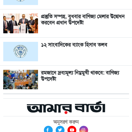
প্রস্তুতি সম্পন্ন, বুধবার বাণিজ্য মেলার উদ্বোধন
করবেন প্রধান উপদেষ্টা
১২ সাংবাদিকের ব্যাংক হিসাব তলব
রমজানে দ্রব্যমূল্য নিম্নমুখী থাকবে: বাণিজ্য
উপদেষ্টা
অনুসরণ করুন