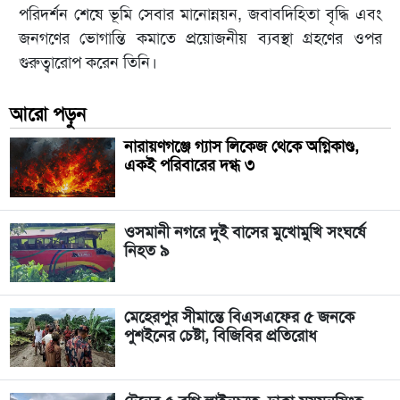
পরিদর্শন শেষে ভূমি সেবার মানোন্নয়ন, জবাবদিহিতা বৃদ্ধি এবং
জনগণের ভোগান্তি কমাতে প্রয়োজনীয় ব্যবস্থা গ্রহণের ওপর
গুরুত্বারোপ করেন তিনি।
আরো পড়ুন
নারায়ণগঞ্জে গ্যাস লিকেজ থেকে অগ্নিকাণ্ড,
একই পরিবারের দগ্ধ ৩
ওসমানী নগরে দুই বাসের মুখোমুখি সংঘর্ষে
নিহত ৯
মেহেরপুর সীমান্তে বিএসএফের ৫ জনকে
পুশইনের চেষ্টা, বিজিবির প্রতিরোধ