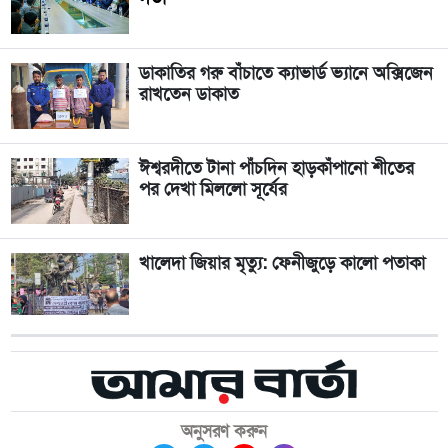
ডাকাতির গরু বাঁচাতে ক্যাভার্ড ভ্যানে অক্সিজেন
রাখতেন ডাকাত
ঈশ্বরদীতে টানা পাঁচদিন হাড়কাঁপানো শীতের
পর দেখা মিললো সূর্যের
খালেদা জিয়ার মৃত্যু: ফেনীজুড়ে কালো পতাকা
অনুসরণ করুন