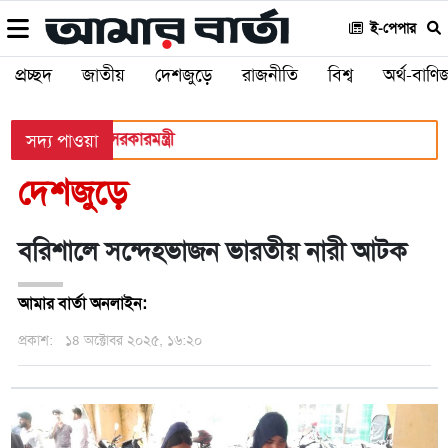
ই-পেপার
প্রচ্ছদ
জাতীয়
দেশজুড়ে
রাজনীতি
বিশ্ব
অর্থ-বাণিজ
রবেন: স্থানীয় সরকারমন্ত্রী
সদ্য পাওয়া
দেশজুড়ে
বরিশালে সন্দেহভাজন ভারতীয় নারী আটক
আমার বার্তা অনলাইন:
প্রকাশ:
১৪ অক্টোবর ২০২৫, ১৬:২০