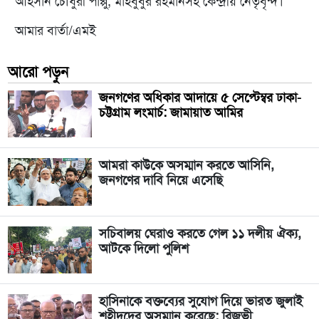
আহসান চৌধুরী পাপ্পু, মাহবুবুর রহমানসহ কেন্দ্রীয় নেতৃবৃন্দ।
আমার বার্তা/এমই
আরো পড়ুন
জনগণের অধিকার আদায়ে ৫ সেপ্টেম্বর ঢাকা-
চট্টগ্রাম লংমার্চ: জামায়াত আমির
আমরা কাউকে অসম্মান করতে আসিনি,
জনগণের দাবি নিয়ে এসেছি
সচিবালয় ঘেরাও করতে গেল ১১ দলীয় ঐক্য,
আটকে দিলো পুলিশ
হাসিনাকে বক্তব্যের সুযোগ দিয়ে ভারত জুলাই
শহীদদের অসম্মান করেছে: রিজভী