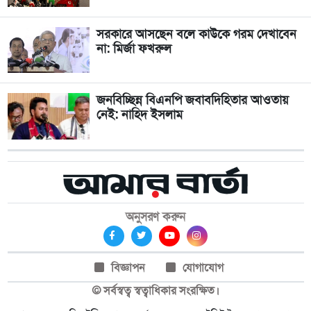
সরকারে আসছেন বলে কাউকে গরম দেখাবেন
না: মির্জা ফখরুল
জনবিচ্ছিন্ন বিএনপি জবাবদিহিতার আওতায়
নেই: নাহিদ ইসলাম
অনুসরণ করুন
বিজ্ঞাপন
যোগাযোগ
© সর্বস্বত্ব স্বত্বাধিকার সংরক্ষিত।