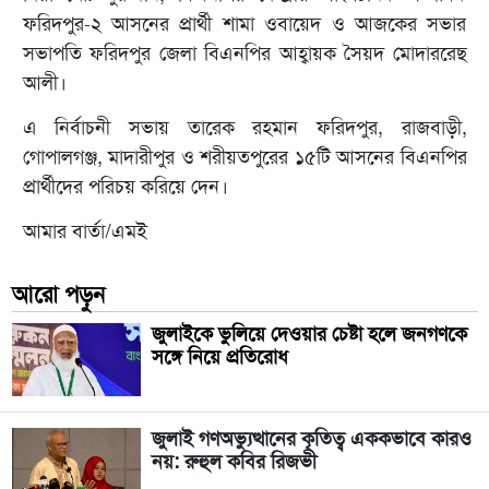
ফরিদপুর-২ আসনের প্রার্থী শামা ওবায়েদ ও আজকের সভার
সভাপতি ফরিদপুর জেলা বিএনপির আহ্বায়ক সৈয়দ মোদাররেছ
আলী।
এ নির্বাচনী সভায় তারেক রহমান ফরিদপুর, রাজবাড়ী,
গোপালগঞ্জ, মাদারীপুর ও শরীয়তপুরের ১৫টি আসনের বিএনপির
প্রার্থীদের পরিচয় করিয়ে দেন।
আমার বার্তা/এমই
আরো পড়ুন
জুলাইকে ভুলিয়ে দেওয়ার চেষ্টা হলে জনগণকে
সঙ্গে নিয়ে প্রতিরোধ
জুলাই গণঅভ্যুত্থানের কৃতিত্ব এককভাবে কারও
নয়: রুহুল কবির রিজভী