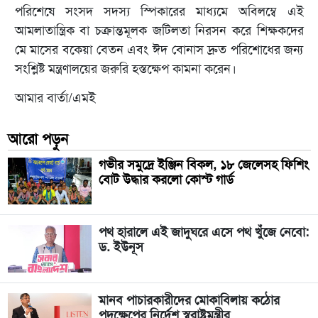
পরিশেষে সংসদ সদস্য স্পিকারের মাধ্যমে অবিলম্বে এই
আমলাতান্ত্রিক বা চক্রান্তমূলক জটিলতা নিরসন করে শিক্ষকদের
মে মাসের বকেয়া বেতন এবং ঈদ বোনাস দ্রুত পরিশোধের জন্য
সংশ্লিষ্ট মন্ত্রণালয়ের জরুরি হস্তক্ষেপ কামনা করেন।
আমার বার্তা/এমই
আরো পড়ুন
গভীর সমুদ্রে ইঞ্জিন বিকল, ১৮ জেলেসহ ফিশিং
বোট উদ্ধার করলো কোস্ট গার্ড
পথ হারালে এই জাদুঘরে এসে পথ খুঁজে নেবো:
ড. ইউনূস
মানব পাচারকারীদের মোকাবিলায় কঠোর
পদক্ষেপের নির্দেশ স্বরাষ্ট্রমন্ত্রীর