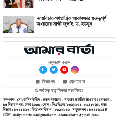
ন্যায়বিচার-গণতান্ত্রিক আকাঙ্ক্ষার গুরুত্বপূর্ণ
অধ্যায়ের সাক্ষী জুলাই: ড. ইউনূস
অনুসরণ করুন
বিজ্ঞাপন
যোগাযোগ
© সর্বস্বত্ব স্বত্বাধিকার সংরক্ষিত।
সম্পাদক : মোঃ জসিম উদ্দিন। প্রধান কার্যালয় : সায়হাম স্কাইভিউ টাওয়ার (৯ম তলা),
৪৫ বিজয় নগর, ঢাকা-১০০০। ফোন : পিএবিএক্স ৮৩৯২৬৬১, ৮৩৯২৬৬২, বার্তা
বিভাগ : ৮৩৯২৬৬৩, বিজ্ঞাপন বিভাগ : ৮৩৯২৬৬৫। সার্কুলেশন : ৮৩৯২৬৬৪ ই-
মেইল :
dailyamarbarta@gmail.com
,
adamarbarta@gmail.com
,