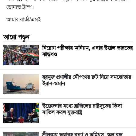
ডোনাল্ড ট্রাম্প।
আমার বার্তা/এমই
আরো পড়ুন
নিয়োগ পরীক্ষায় অনিয়ম, এবার উত্তাল ভারতের
ঝাড়খণ্ড
হরমুজ প্রণালীর নৌপথের রুট নিয়ে সমঝোতায়
ইরান-ওমান
উত্তেজনার মধ্যে ব্রাজিলের রাষ্ট্রদূতের ভিসা
বাতিল করল যুক্তরাষ্ট্র
শ্রীলঙ্কায় ভয়াবহ বন্যা ও ভূমিধস, স্কুল বন্ধ