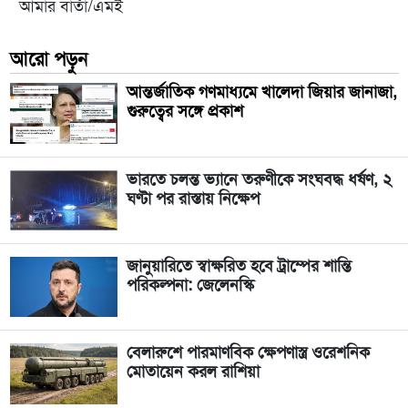
আমার বার্তা/এমই
আরো পড়ুন
আন্তর্জাতিক গণমাধ্যমে খালেদা জিয়ার জানাজা,
গুরুত্বের সঙ্গে প্রকাশ
ভারতে চলন্ত ভ্যানে তরুণীকে সংঘবদ্ধ ধর্ষণ, ২
ঘণ্টা পর রাস্তায় নিক্ষেপ
জানুয়ারিতে স্বাক্ষরিত হবে ট্রাম্পের শান্তি
পরিকল্পনা: জেলেনস্কি
বেলারুশে পারমাণবিক ক্ষেপণাস্ত্র ওরেশনিক
মোতায়েন করল রাশিয়া