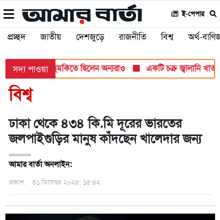
ই-পেপার
প্রচ্ছদ
জাতীয়
দেশজুড়ে
রাজনীতি
বিশ্ব
অর্থ-বাণিজ
ামলার টার্গেট, হুমকিতে ছিলেন অন্যরাও
একটি চক্র জ্বালানি খাতকে অস
সদ্য পাওয়া
বিশ্ব
ঢাকা থেকে ৪৩৪ কি.মি দূরের ভারতের
জলপাইগুড়ির মানুষ কাঁদছেন খালেদার জন্য
আমার বার্তা অনলাইন:
প্রকাশ:
৩১ ডিসেম্বর ২০২৫, ১৫:৪২