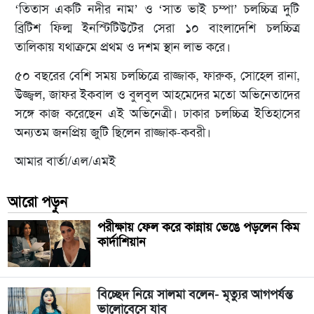
‘তিতাস একটি নদীর নাম’ ও ‘সাত ভাই চম্পা’ চলচ্চিত্র দুটি
ব্রিটিশ ফিল্ম ইনস্টিটিউটের সেরা ১০ বাংলাদেশি চলচ্চিত্র
তালিকায় যথাক্রমে প্রথম ও দশম স্থান লাভ করে।
৫০ বছরের বেশি সময় চলচ্চিত্রে রাজ্জাক, ফারুক, সোহেল রানা,
উজ্জ্বল, জাফর ইকবাল ও বুলবুল আহমেদের মতো অভিনেতাদের
সঙ্গে কাজ করেছেন এই অভিনেত্রী। ঢাকার চলচ্চিত্র ইতিহাসের
অন্যতম জনপ্রিয় জুটি ছিলেন রাজ্জাক-কবরী।
আমার বার্তা/এল/এমই
আরো পড়ুন
পরীক্ষায় ফেল করে কান্নায় ভেঙে পড়লেন কিম
কার্দাশিয়ান
বিচ্ছেদ নিয়ে সালমা বলেন- ‍‌‌‌মৃত্যুর আগপর্যন্ত
ভালোবেসে যাব