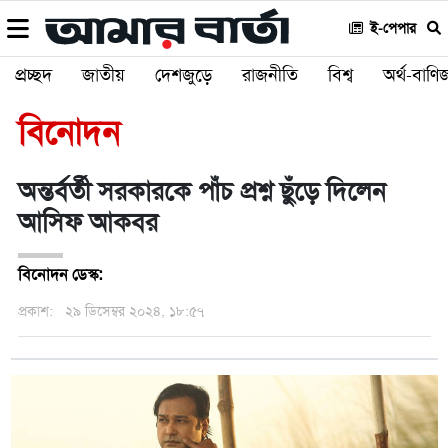
ই-পেপার
প্রচ্ছদ
জাতীয়
দেশজুড়ে
রাজনীতি
বিশ্ব
অর্থ-বাণিজ
বিনোদন
অন্তর্বর্তী সরকারকে পাঁচ প্রশ্ন ছুঁড়ে দিলেন
আসিফ আকবর
বিনোদন ডেস্ক:
প্রকাশ:
২৯ ডিসেম্বর ২০২৪, ১৮:৫৭