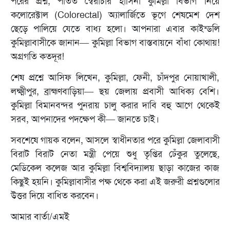
পরের প্রশ্ন, পতিত স্বৈরাচার হাসিনা কুমিল্লা বিভাগ নিয়ে
কলোরেক্টাল (Colorectal) অ‍্যালার্জিতে ভূগে শেষমেশ দেশ
ছেড়ে পালিয়ে যেতে বাধ‍্য হলো। আপনারা এবার কাইন্ডলি
কুমিল্লাবাসীকে জানান— কুমিল্লা বিভাগ বাস্তবায়নে বাঁধা কোথায়!
অগ্রগতি কতদূর!
শেষ প্রশ্নে আসিফ লিখেন, কুমিল্লা, ফেনী, চাঁদপুর নোয়াখালী,
লক্ষ্মীপুর, ব্রাহ্মণবাড়িয়া— ছয় জেলায় প্রবাসী আধিক‍্য বেশি।
কুমিল্লা বিমানবন্দর পুনরায় চালু করার দাবি বহু আগে থেকেই
সরব, আপনাদের পদক্ষেপ কী— জানতে চাই।
সবশেষে গায়ক বলেন, আসলে স্বাধীনতার পরে কুমিল্লা জেলাবাসী
বিরাট বিরাট নেতা মন্ত্রী পেয়ে শুধু তৃপ্তির ঢেঁকুর তুলেছে,
মেডিকেল কলেজ আর কুমিল্লা বিশ্ববিদ‍্যালয় ছাড়া কাজের কাজ
কিছুই হয়নি। কুমিল্লাবাসীর পক্ষ থেকে করা এই জরুরী প্রশ্নগুলোর
উত্তর দিয়ে বাধিত করবেন।
আমার বার্তা/এমই