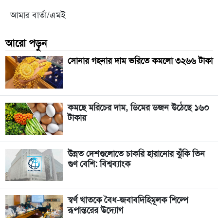
আমার বার্তা/এমই
আরো পড়ুন
সোনার গহনার দাম ভরিতে কমলো ৩২৬৬ টাকা
কমছে মরিচের দাম, ডিমের ডজন উঠেছে ১৬০
টাকায়
উন্নত দেশগুলোতে চাকরি হারানোর ঝুঁকি তিন
গুণ বেশি: বিশ্বব্যাংক
স্বর্ণ খাতকে বৈধ-জবাবদিহিমূলক শিল্পে
রূপান্তরের উদ্যোগ