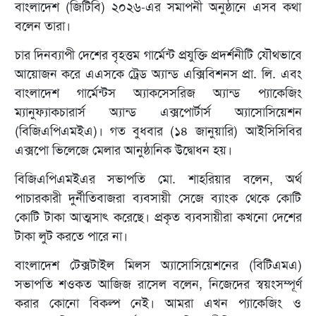
বাংলাদেশ (জিটিবি) ২০২৬-এর সমাপনী অনুষ্ঠানে এসব কথা
বলেন তারা।
চার দিনব্যাপী দেশের বৃহত্তম গার্মেন্ট প্রযুক্তি প্রদর্শনীটি যৌথভাবে
আয়োজন করে এএসকে ট্রেড অ্যান্ড এক্সিবিশনস প্রা. লি. এবং
বাংলাদেশ গার্মেন্টস অ্যাকসেসরিজ অ্যান্ড প্যাকেজিং
ম্যানুফ্যাকচারার্স অ্যান্ড এক্সপোর্টার্স অ্যাসোসিয়েশন
(বিজিএপিএমইএ)। গত বুধবার (১৪ জানুয়ারি) আইসিসিবির
এক্সপো ভিলেজে মেলার আনুষ্ঠানিক উদ্বোধন হয়।
বিজিএপিএমইএর সভাপতি মো. শাহরিয়ার বলেন, অর্থ
পাচারকারী দুর্নীতিবাজরা ব্যবসায়ী সেজে ব্যাংক থেকে কোটি
কোটি টাকা আত্মসাৎ করেছে। প্রকৃত ব্যবসায়ীরা কখনো দেশের
টাকা লুট করতে পারে না।
বাংলাদেশ টেক্সটাইল মিলস অ্যাসোসিয়েশনের (বিটিএমএ)
সভাপতি শওকত আজিজ রাসেল বলেন, নিজেদের স্বয়ংসম্পূর্ণ
করার কোনো বিকল্প নেই। আমরা এখন প্যাকেজিং ও