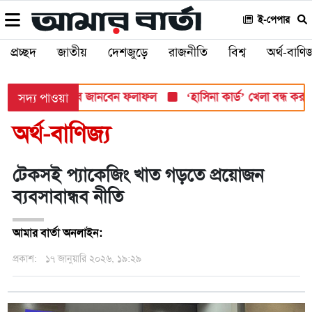
ই-পেপার
প্রচ্ছদ
জাতীয়
দেশজুড়ে
রাজনীতি
বিশ্ব
অর্থ-বাণিজ
সোমবার, যেভাবে জানবেন ফলাফল
‘হাসিনা কার্ড’ খেলা বন্ধ করতে ভারত
সদ্য পাওয়া
অর্থ-বাণিজ্য
টেকসই প্যাকেজিং খাত গড়তে প্রয়োজন
ব্যবসাবান্ধব নীতি
আমার বার্তা অনলাইন:
প্রকাশ:
১৭ জানুয়ারি ২০২৬, ১৯:২৯