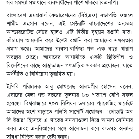
সব সমস্যা সমাধানে ব্যবসায়ীদের পাশে থাকবে বিএনপি।
বাংলাদেশ এমপ্লয়ার্স ফেডারেশনের (বিইএফ) সভাপতি ফজলে
শামীম এহসান বলেন, এই সেক্টরটি বাংলাদেশের অন্যতম
আন্ডাররেটেড সেক্টর হলেও এটি দ্বিতীয় বৃহত্তম রপ্তানি খাত।
কাঁচামাল আমদানি করে উল্টো রপ্তানি করা আমাদের সক্ষমতার
প্রমাণ করে। আমাদের ব্যবসা-বাণিজ্য গত এক বছর খারাপ
অবস্থায় গেছে। আমাদের আগামীতে একটি স্থিতিশীল ও
বিদেশিদের কাছে আস্থাভাজন গণতান্ত্রিক সরকার প্রয়োজন, যাতে
অর্থনীতি ও বিনিয়োগ ত্বরান্বিত হয়।
ইপিবি পরিচালক আবু মোখলেছ আলমগীর হোসেন বলেন,
এবারের মেলা গত বছরের তুলনায় ৮০ শতাংশ বেশি সফল
হয়েছে। বিশ্ববাজারে ৭০০ বিলিয়ন ডলারের প্যাকেজিং মার্কেটে
আমাদের অংশ বাড়াতে পলিসি সাপোর্ট প্রয়োজন। ‘প্রোডাক্ট অব
দি ইয়ার’ হিসেবে এ খাতের সমস্যাগুলো নিয়ে আমরা সেমিনার
করব এবং এনবিআরের সঙ্গে আলোচনা করে বন্ডসহ অন্যান্য
সুবিধা নিশ্চিত করার চেষ্টা করব।