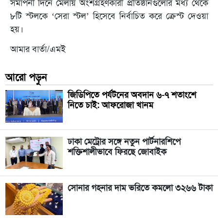
সমাপনী দিনে মেলায় অংশগ্রহণকারী প্রতিষ্ঠানগুলোর মধ্য থেকে
৮টি স্টলকে ‘সেরা স্টল’ হিসেবে নির্বাচিত করে ক্রেস্ট দেওয়া
হয়।
আমার বার্তা/এমই
আরো পড়ুন
জিডিপিতে পর্যটনের অবদান ৬-৭ শতাংশে
নিতে চাই: আফরোজা খানম
ঢাকা মেট্রোর সঙ্গে নতুন পার্টনারশিপে
শক্তিশালীভাবে ফিরছে জোবাইক
সোনার গহনার দাম ভরিতে কমলো ৩২৬৬ টাকা