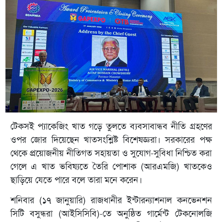
টেকসই প্যাকেজিং খাত গড়ে তুলতে ব্যবসাবান্ধব নীতি গ্রহণের
ওপর জোর দিয়েছেন খাতসংশ্লিষ্ট বিশেষজ্ঞরা। সরকারের পক্ষ
থেকে প্রয়োজনীয় নীতিগত সহায়তা ও সুযোগ-সুবিধা নিশ্চিত করা
গেলে এ খাত ভবিষ্যতে তৈরি পোশাক (আরএমজি) খাতকেও
ছাড়িয়ে যেতে পারে বলে তারা মনে করেন।
শনিবার (১৭ জানুয়ারি) রাজধানীর ইন্টারন্যাশনাল কনভেনশন
সিটি বসুন্ধরা (আইসিসিবি)-তে অনুষ্ঠিত গার্মেন্ট টেকনোলজি