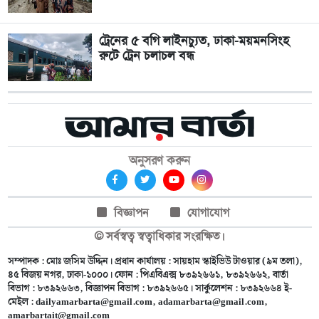
ট্রেনের ৫ বগি লাইনচ্যুত, ঢাকা-ময়মনসিংহ
রুটে ট্রেন চলাচল বন্ধ
অনুসরণ করুন
বিজ্ঞাপন
যোগাযোগ
© সর্বস্বত্ব স্বত্বাধিকার সংরক্ষিত।
সম্পাদক : মোঃ জসিম উদ্দিন। প্রধান কার্যালয় : সায়হাম স্কাইভিউ টাওয়ার (৯ম তলা),
৪৫ বিজয় নগর, ঢাকা-১০০০। ফোন : পিএবিএক্স ৮৩৯২৬৬১, ৮৩৯২৬৬২, বার্তা
বিভাগ : ৮৩৯২৬৬৩, বিজ্ঞাপন বিভাগ : ৮৩৯২৬৬৫। সার্কুলেশন : ৮৩৯২৬৬৪ ই-
মেইল :
dailyamarbarta@gmail.com
,
adamarbarta@gmail.com
,
amarbartait@gmail.com