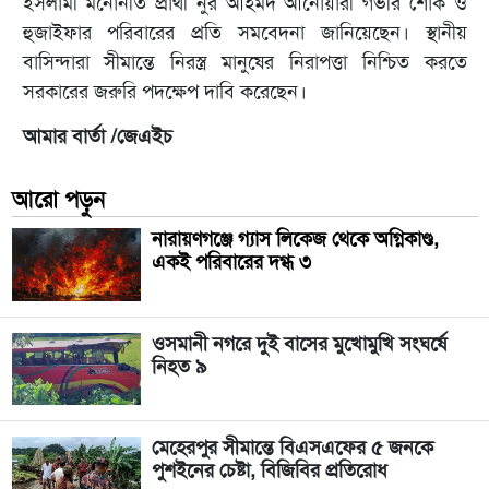
ইসলামী মনোনীত প্রার্থী নুর আহমদ আনোয়ারী গভীর শোক ও
হুজাইফার পরিবারের প্রতি সমবেদনা জানিয়েছেন। স্থানীয়
বাসিন্দারা সীমান্তে নিরস্ত্র মানুষের নিরাপত্তা নিশ্চিত করতে
সরকারের জরুরি পদক্ষেপ দাবি করেছেন।
আমার বার্তা /জেএইচ
আরো পড়ুন
নারায়ণগঞ্জে গ্যাস লিকেজ থেকে অগ্নিকাণ্ড,
একই পরিবারের দগ্ধ ৩
ওসমানী নগরে দুই বাসের মুখোমুখি সংঘর্ষে
নিহত ৯
মেহেরপুর সীমান্তে বিএসএফের ৫ জনকে
পুশইনের চেষ্টা, বিজিবির প্রতিরোধ