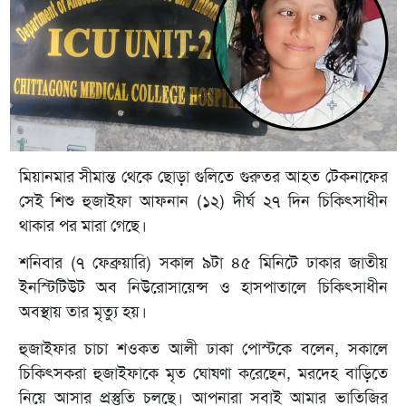
মিয়ানমার সীমান্ত থেকে ছোড়া গুলিতে গুরুতর আহত টেকনাফের
সেই শিশু হুজাইফা আফনান (১২) দীর্ঘ ২৭ দিন চিকিৎসাধীন
থাকার পর মারা গেছে।
শনিবার (৭ ফেব্রুয়ারি) সকাল ৯টা ৪৫ মিনিটে ঢাকার জাতীয়
ইনস্টিটিউট অব নিউরোসায়েন্স ও হাসপাতালে চিকিৎসাধীন
অবস্থায় তার মৃত্যু হয়।
হুজাইফার চাচা শওকত আলী ঢাকা পোস্টকে বলেন, সকালে
চিকিৎসকরা হুজাইফাকে মৃত ঘোষণা করেছেন, মরদেহ বাড়িতে
নিয়ে আসার প্রস্তুতি চলছে। আপনারা সবাই আমার ভাতিজির