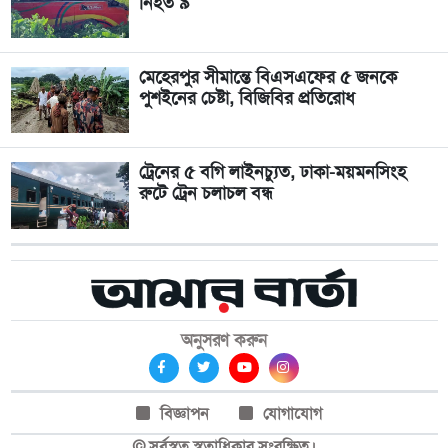
নিহত ৯
মেহেরপুর সীমান্তে বিএসএফের ৫ জনকে
পুশইনের চেষ্টা, বিজিবির প্রতিরোধ
ট্রেনের ৫ বগি লাইনচ্যুত, ঢাকা-ময়মনসিংহ
রুটে ট্রেন চলাচল বন্ধ
অনুসরণ করুন
বিজ্ঞাপন
যোগাযোগ
© সর্বস্বত্ব স্বত্বাধিকার সংরক্ষিত।