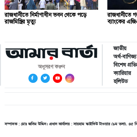
রাজধানীতে নির্মাণাধীন ভবন থেকে পড়ে
রাজধানীতে গল
রাজমিস্ত্রির মৃত্যু
ব্যাংকের এজি
জাতীয়
অর্থ-বাণিজ্য
বিশেষ প্রত
অনুসরণ করুন
ক্যারিয়ার
হলিউড
সম্পাদক : মোঃ জসিম উদ্দিন। প্রধান কার্যালয় : সায়হাম স্কাইভিউ টাওয়ার (৯ম তলা)
dailyamarbarta@gmail.com
,
adamarbarta@gmail.com
,
amarbartait@gmail