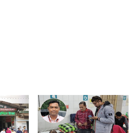
আপনাদের আম্মু ফিরে আসবে না, রিয়েলিটি মাইনে নেন: হাসনাত
বাহাত্তরের সংবিধান বাতিলের প্রয়োজন নেই: নুরুল হক নুর
বিএনপি নেতা আবু নাছের আর নেই
রিজার্ভ চুরির অর্থ দেশে ফেরাতে ফিলিপাইনের সহযোগিতা কামনা
নতুন বছরের প্রথম দিন বিশ্বের জনসংখ্যা পৌঁছাবে ৮০৯ কোটিতে
চিন্ময়সহ ইসকনের ২০২ অ্যাকাউন্টে জমা ২৩৬ কোটি টাকা
প্রস্তুতি সম্পন্ন, বুধবার বাণিজ্য মেলার উদ্বোধন করবেন প্রধান
উপদেষ্টা
মার্চ ফর ইউনিটিতে গণহত্যার বিচার চাইলেন সারজিস আলম