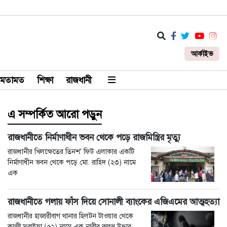
আর্কাইভ
মতামত
শিক্ষা
রাজধানী
এ সম্পর্কিত আরো পড়ুন
রাজধানীতে নির্মাণাধীন ভবন থেকে পড়ে রাজমিস্ত্রির মৃত্যু
রাজধানীর খিলক্ষেতের তিনশ' ফিট এলাকার একটি
নির্মাণাধীন ভবন থেকে পড়ে মো. রাহিদ (২৩) নামে
এক
রাজধানীতে গলায় ফাঁস দিয়ে সোনালী ব্যাংকের এজিএমের আত্মহত্যা
রাজধানীর হাজারীবাগ থানার হিলটন টাওয়ার থেকে
কাজী সুরাইয়া (৫২) নামে এক নারীর ঝুলন্ত উদ্ধার