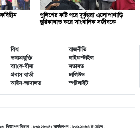
১৫ জানুয়ারির মধ্যে অভ্যুত্থানের ঘোষণাপত্র পাঠ করতে হবে
তকবিহীন
পুলিশের কটি পরে দুর্বৃত্তরা এলোপাথাড়ি
ছুরিকাঘাত করে সাংবাদিক সজীবকে
ঢামেকের টয়লেটে পড়েছিল মস্তকবিহীন নবজাতকের মরদেহ
পাঁচ মাসেও বিচার না পাওয়ায় আক্ষেপ আলভির বাবার
বিশ্ব
রাজনীতি
তথ্যপ্রযুক্তি
লাইফস্টাইল
ব্যাংক-বীমা
মতামত
প্রবাস বার্তা
ঢালিউড
আইন-আদালত
স্পটলাইট
৬৬৩, বিজ্ঞাপন বিভাগ : ৮৩৯২৬৬৫। সার্কুলেশন : ৮৩৯২৬৬৪ ই-মেইল :