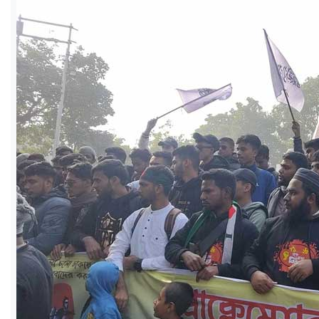
ও
জীবন
মতামত
শিক্ষা
রাজধানী
আইন-
আদালত
ক্যাম্পাস
আজকের
পত্রিকা