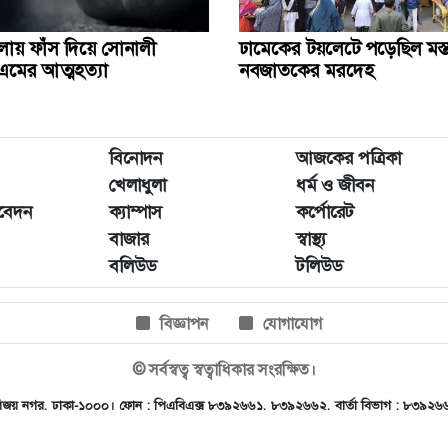
ায় ফাঁস দিয়ে সোনালী
ঢামেকের টয়লেটে পড়েছিল মস্
এমের আত্মহত্যা
নবজাতকের মরদেহ
বিনোদন
আজকের পত্রিকা
খেলাধুলা
ধর্ম ও জীবন
িবেদন
ক্যাম্পাস
কর্পোরেট
বাজার
স্বাস্থ্য
বলিউড
টলিউড
বিজ্ঞাপন
যোগাযোগ
© সর্বস্বত্ব স্বত্বাধিকার সংরক্ষিত।
, ৪৫ বিজয় নগর, ঢাকা-১০০০। ফোন : পিএবিএক্স ৮৩৯২৬৬১, ৮৩৯২৬৬২, বার্তা বিভাগ : ৮৩৯২
.com