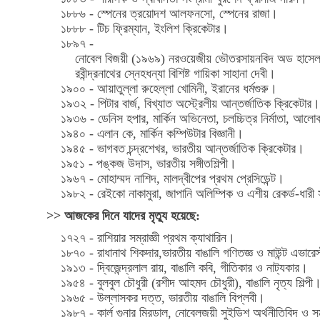
১৮৮৬ - স্পেনের ত্রয়োদশ আলফনসো, স্পেনের রাজা।
১৮৮৮ - টিচ ফ্রিম্যান, ইংলিশ ক্রিকেটার।
১৮৯৭ -
নোবেল বিজয়ী (১৯৬৯) নরওয়েজীয় ভৌতরসায়নবিদ অড হাসে
রবীন্দ্রনাথের স্নেহধন্যা বিশিষ্ট গায়িকা সাহানা দেবী।
১৯০০ - আয়াতুল্লা রুহেল্লা খোমিনী, ইরানের ধর্মগুরু।
১৯৩২ - পিটার বার্জ, বিখ্যাত অস্ট্রেলীয় আন্তর্জাতিক ক্রিকেটার
১৯৩৬ - ডেনিস হপার, মার্কিন অভিনেতা, চলচ্চিত্র নির্মাতা, আলোকচি
১৯৪০ - এলান কে, মার্কিন কম্পিউটার বিজ্ঞানী।
১৯৪৫ - ভাগবত চন্দ্রশেখর, ভারতীয় আন্তর্জাতিক ক্রিকেটার।
১৯৫১ - পঙ্কজ উদাস, ভারতীয় সঙ্গীতশিল্পী।
১৯৬৭ - মোহাম্মদ নাশিদ, মালদ্বীপের প্রথম প্রেসিডেন্ট।
১৯৮২ - রেইকো নাকামুরা, জাপানি অলিম্পিক ও এশীয় রেকর্ড-ধারী 
>> আজকের দিনে যাদের মৃত্যু হয়েছে:
১৭২৭ - রাশিয়ার সম্রাজ্ঞী প্রথম ক্যাথারিন।
১৮৭০ - রাধানাথ শিকদার,ভারতীয় বাঙালি গণিতজ্ঞ ও মাউন্ট এভারে
১৯১৩ - দ্বিজেন্দ্রলাল রায়, বাঙালি কবি, গীতিকার ও নাট্যকার।
১৯৫৪ - বুলবুল চৌধুরী (রশীদ আহমদ চৌধুরী), বাঙালি নৃত্য শিল্পী
১৯৬৫ - উল্লাসকর দত্ত, ভারতীয় বাঙালি বিপ্লবী।
১৯৮৭ - কার্ল গুনার মিরডাল, নোবেলজয়ী সুইডিশ অর্থনীতিবিদ ও স