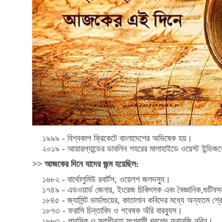
১৯৯৯ - বিশ্বকাপ ক্রিকেটে বাংলাদেশের অভিষেক হয়।
২০১৯ - আয়ারল্যান্ডের ডাবলিন শহরের মালাহাইডে ওয়েস্ট ইন্ডিজকে হ
>> আজকের দিনে যাদের জন্ম হয়েছিল:
১৬৮২ - বার্থোলুমিউ রবার্টস, ওয়েলশ জলদস্যু।
১৭৪৯ - এডওয়ার্ড জেনার, ইংরেজ চিকিৎসক এবং বৈজ্ঞানিক,গুটিবস
১৮৪৫ - জ্যাসিন্ট ভার্ডাগুয়ের, কাতালান কবিদের মধ্যে অন্যতম শ্র
১৮৭৩ - ফরাসি চিন্তাবিদ ও গবেষক অঁরি বারব্যুস।
১৮৮৩ - পারসিক ও স্বাধীনতা সংগ্রামী খুরশেদ ফ্রানজি নরিন।