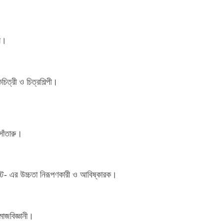
ল।
।
ত্রী ও চিত্রশিল্পী।
সাঁতারু।
স্ট- এর উচ্চতা নিরূপণকারী ও আবিষ্কারক।
।
মাজবিজ্ঞানী।