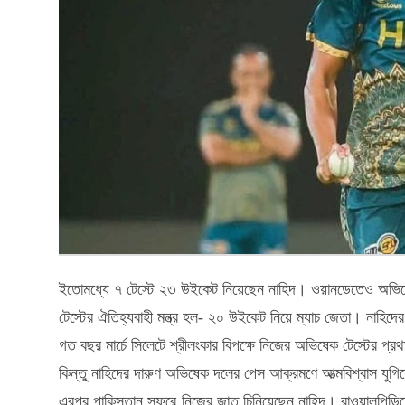
ইতোমধ্যে ৭ টেস্টে ২৩ উইকেট নিয়েছেন নাহিদ। ওয়ানডেতেও অভিষে
টেস্টের ঐতিহ্যবাহী মন্ত্র হল- ২০ উইকেট নিয়ে ম্যাচ জেতা। নাহিদ
গত বছর মার্চে সিলেটে শ্রীলংকার বিপক্ষে নিজের অভিষেক টেস্টের প
কিন্তু নাহিদের দারুণ অভিষেক দলের পেস আক্রমণে আত্মবিশ্বাস যুগ
এরপর পাকিস্তান সফরে নিজের জাত চিনিয়েছেন নাহিদ। রাওয়ালপিন্ডিতে