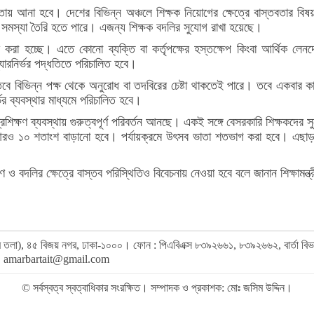
 আনা হবে। দেশের বিভিন্ন অঞ্চলে শিক্ষক নিয়োগের ক্ষেত্রে বাস্তবতার বিষয়টি
র সমস্যা তৈরি হতে পারে। এজন্য শিক্ষক বদলির সুযোগ রাখা হয়েছে।
্তিক করা হচ্ছে। এতে কোনো ব্যক্তি বা কর্তৃপক্ষের হস্তক্ষেপ কিংবা আর্থিক 
যারনির্ভর পদ্ধতিতে পরিচালিত হবে।
বে বিভিন্ন পক্ষ থেকে অনুরোধ বা তদবিরের চেষ্টা থাকতেই পারে। তবে একবার কা
্ভর ব্যবস্থার মাধ্যমে পরিচালিত হবে।
শিক্ষণ ব্যবস্থায় গুরুত্বপূর্ণ পরিবর্তন আনছে। একই সঙ্গে বেসরকারি শিক্ষকদের 
ও ১০ শতাংশ বাড়ানো হবে। পর্যায়ক্রমে উৎসব ভাতা শতভাগ করা হবে। এছাড়া চি
ধারণ ও বদলির ক্ষেত্রে বাস্তব পরিস্থিতিও বিবেচনায় নেওয়া হবে বলে জানান শিক্ষামন্ত
র (৯ম তলা), ৪৫ বিজয় নগর, ঢাকা-১০০০। ফোন : পিএবিএক্স ৮৩৯২৬৬১, ৮৩৯২৬৬২, বার্তা ব
,
amarbartait@gmail.com
© সর্বস্বত্ব স্বত্বাধিকার সংরক্ষিত। সম্পাদক ও প্রকাশক: মোঃ জসিম উদ্দিন।